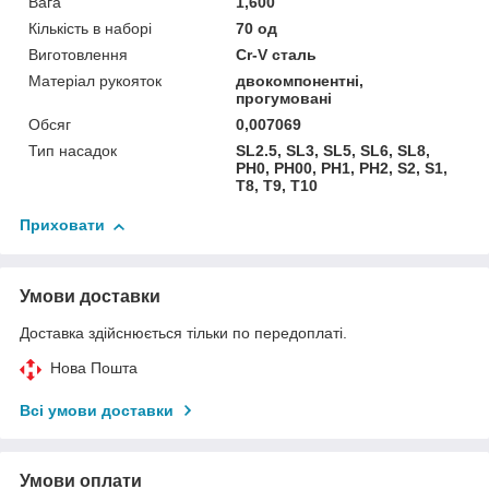
Вага
1,600
Кількість в наборі
70 од
Виготовлення
Cr-V сталь
Матеріал рукояток
двокомпонентні,
прогумовані
Обсяг
0,007069
Тип насадок
SL2.5, SL3, SL5, SL6, SL8,
PH0, PH00, PH1, PH2, S2, S1,
T8, T9, T10
Приховати
Умови доставки
Доставка здійснюється тільки по передоплаті.
Нова Пошта
Всі умови доставки
Умови оплати