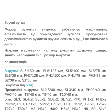
Зручні ручки
Форма рукояток викруток забезпечує максимальну
ефективність від прикладеного зусилля. Прогумована
двокомпонентна рукоятка зручно лежить в руці і не вислизає з
долоні.
Яскраве маркування на кінці рукоятки дозволяє швидко
знайти необхідний тип і розмір викрутки.
Комплектація
Вікрутки
: SL8*150 мм, SL6*125 мм, SL5*100 мм, SL5*75 мм,
SL6*38 мм, PH2*125 мм, PH1*100 мм, PH1*75 мм, PH2*38 мм,
S2*38 мм, S1*38 мм;
Викрутка під
біти
;
Прецизійні викрутки: SL2.5*40 мм, SL3*40 мм, PH00*40 мм,
PH0*40 мм, T8*40 мм, T9*40 мм, T10*40 мм.
Біти: SL3, SL4х2, SL5х2, SL6х2, SL7х2, PH0, PH1х2, PH2х2,
PH3х2, PZ0, PZ1х2, PZ2х2, PZ3х2, T10, T15х2, T20х2, T25х2,
T27х2, T30х2, H2, H3х2, H4х2, H5х2, H6х2, H8, S0, S1х2,