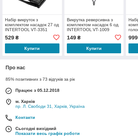
Набір викруток з
Викрутка реверсивна з
Набі
комплектом насадок 27 од
комплектом насадок 6 од.
комп
INTERTOOL VT-3351
INTERTOOL VT-1009
голо
INT
529
149
999
₴
₴
Купити
Купити
Про нас
85% позитивних з 73 відгуків за рік
Працює з 05.12.2018
м. Харків
пр. Л. Свободи 31, Харків, Україна
Контакти
Сьогодні вихідний
Показати весь графік роботи