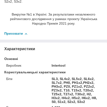
S2х2, S3х2.
Викрутки №1 в Україні. За результатами незалежного
рейтингового дослідження у рамках проекту Українська
Народна Премія 2021 року.
Приховати
Характеристики
Основні
Виробник
Intertool
Користувальницькі характеристики
Біти
SL3, SL4х2, SL5х2, SL6х2,
SL7х2, PH0, PH1х2,PH2х2,
PH3х2, PZ0, PZ1х2, PZ2х2,
PZ3х2, T10, T15х2, T20х2,
T25х2, T27х2, T30х2, H2,
H3х2, H4х2, H5х2, H6х2, H8,
S0, S1х2, S2х2, S3х2