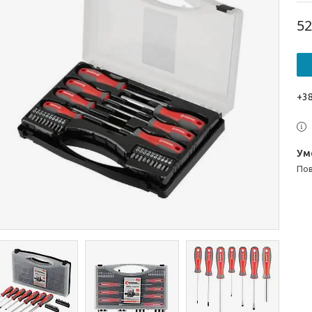
52
+38
п