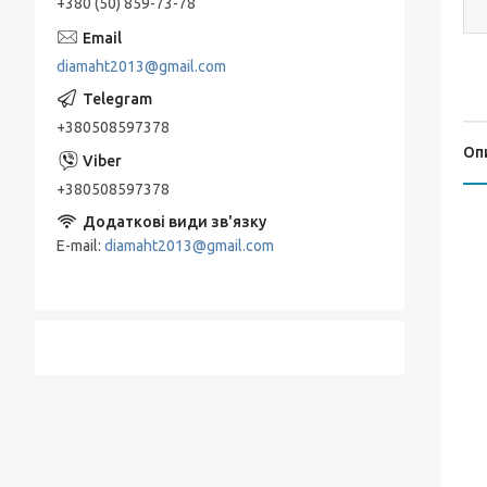
+380 (50) 859-73-78
diamaht2013@gmail.com
+380508597378
Оп
+380508597378
E-mail
diamaht2013@gmail.com