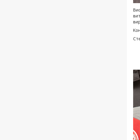
Вис
ви
вир
Кон
Сте