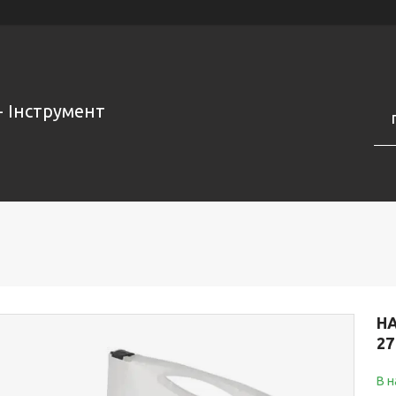
- Інструмент
Н
27
В н