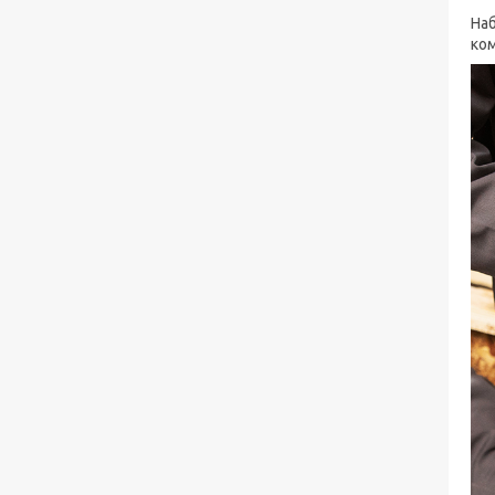
Наб
ком