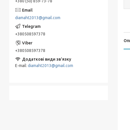
+380 (50) 859-73-78
diamaht2013@gmail.com
+380508597378
Оп
+380508597378
E-mail
diamaht2013@gmail.com