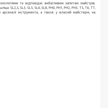
нологіями та відповідає вибагливим запитам майстрів.
 SL2,5, SL3, SL5, SL6, SL8, PH0, PH1, PH2, PH3, T5, T6, T7,
арсеналі інструмента, а також у власній майстерні, на