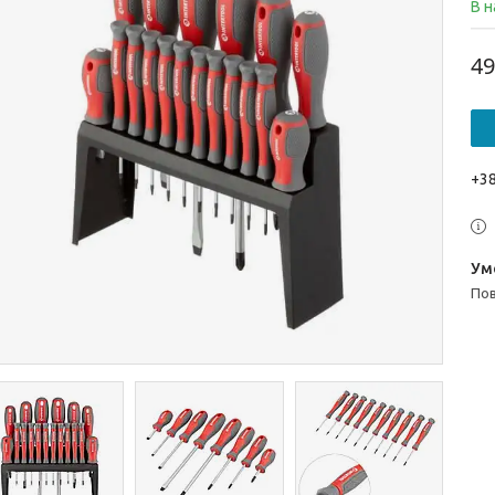
В н
49
+38
п