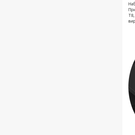
На
При
T8
вир