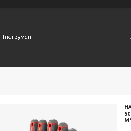
- Інструмент
НА
50
ММ