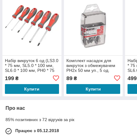
Набір викруток 6 од (LS3.0
Комплект насадок для
Набі
* 75 мм, SL5.0 * 100 мм,
викруток з обмежувачем
* 75
SL6.0 * 100 мм, PH0 * 75
PH2x 50 мм уп., 5 од.
SL6.
мм, PH1 * 75 мм, PH2 *
INTERTOOL VT-0036
150 
199
89
499
₴
₴
100 мм)
PH0 
Купити
Купити
Про нас
85% позитивних з 72 відгуків за рік
Працює з 05.12.2018