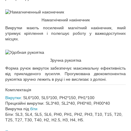
Намагнічений накінечник
Викрутки мають посилений магнітний накінечник, який
утримує кріплення і полегшує роботу у важкодоступних
місцях.
Зручна рукоятка
Форма ручок викруток забезпечує максимальну ефективність
від прикладеного зусилля. Прогумована двокомпонентна
рукоятка зручно лежить в руці і не вислизає з долоні.
Комплектація
Вікрутки
: SL6*100, SL5*100, PH2*150, PH1*100
Прецизійні викрутки: SL3*40, SL2*40, PH0*40, PH00*40
Викрутка під
біти
Біти: SL3, SL4, SL5, SL6, PH0, PH1, PH2, PH3, T10, T15, T20,
T25, T27, T30, T40, H2, H2.5, H3, H4, H5.