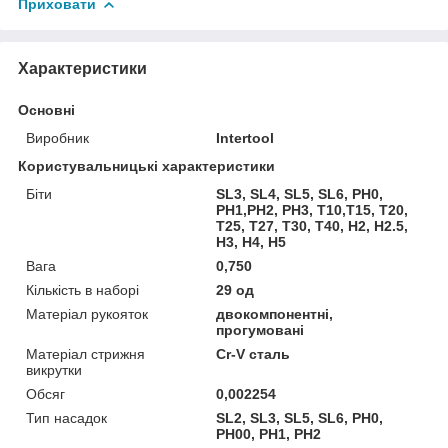
Приховати
Характеристики
Основні
Виробник
Intertool
Користувальницькі характеристики
Біти
SL3, SL4, SL5, SL6, PH0,
PH1,PH2, PH3, T10,T15, T20,
T25, T27, T30, T40, H2, H2.5,
H3, H4, H5
Вага
0,750
Кількість в наборі
29 од
Матеріал рукояток
двокомпонентні,
прогумовані
Матеріал стрижня
Cr-V сталь
викрутки
Обсяг
0,002254
Тип насадок
SL2, SL3, SL5, SL6, PH0,
PH00, PH1, PH2