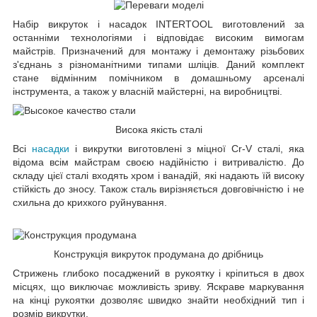
Набір викруток і насадок INTERTOOL виготовлений за
останніми технологіями і відповідає високим вимогам
майстрів. Призначений для монтажу і демонтажу різьбових
з'єднань з різноманітними типами шліців. Даний комплект
стане відмінним помічником в домашньому арсеналі
інструмента, а також у власній майстерні, на виробництві.
Висока якість сталі
Всі
насадки
і викрутки виготовлені з міцної Cr-V сталі, яка
відома всім майстрам своєю надійністю і витривалістю. До
складу цієї сталі входять хром і ванадій, які надають їй високу
стійкість до зносу. Також сталь вирізняється довговічністю і не
схильна до крихкого руйнування.
Конструкція викруток продумана до дрібниць
Стрижень глибоко посаджений в рукоятку і кріпиться в двох
місцях, що виключає можливість зриву. Яскраве маркування
на кінці рукоятки дозволяє швидко знайти необхідний тип і
розмір викрутки.