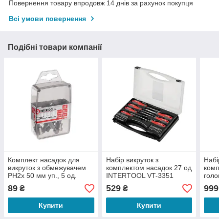
Повернення товару впродовж 14 днів за рахунок покупця
Всі умови повернення
Подібні товари компанії
Комплект насадок для
Набір викруток з
Набі
викруток з обмежувачем
комплектом насадок 27 од
комп
PH2x 50 мм уп., 5 од.
INTERTOOL VT-3351
голо
INTERTOOL VT-0036
INT
89
529
999
₴
₴
Купити
Купити