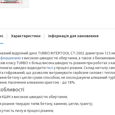
ис
Характеристики
Інформація для замовлення
мазний відрізний диск TURBO INTERTOOL CT-2002 діаметром 125 м
іфмашинами
з високою швидкістю обертання, а також з бензинови
ків класу TURBO є більш висока швидкість різання при роботах з к
помагає швидко відводити
пил
у процесі різання. Склад металу сам
га гофрований, що дозволяє витримувати серйозне силове і тепло
ання бетону і цегли сухим способом, не охолоджуючи алмазний тур
ання. Насичення алмазною крихтою - до 18%.
обливості
я КШМ з високою швидкістю обертання;
 різання твердих типів бетону, каменю, цегли, граніту;
сутність пилу в процесі різання;