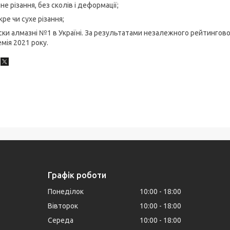
не різання, без сколів і деформації;
ре чи сухе різання;
ки алмазні №1 в Україні. За результатами незалежного рейтингов
мія 2021 року.
Графік роботи
Понеділок
10:00
18:00
Вівторок
10:00
18:00
Середа
10:00
18:00