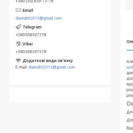
+380 (50) 859-73-78
diamaht2013@gmail.com
+380508597378
Оп
+380508597378
Ал
E-mail
diamaht2013@gmail.com
шл
дис
до
кру
різ
різ
Ос
Дл
Для
Від