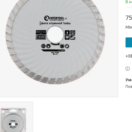
В н
75
Мін
+38
п