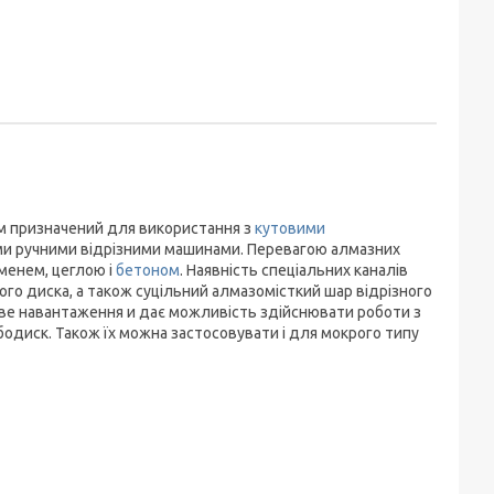
м призначений для використання з
кутовими
ми ручними відрізними машинами. Перевагою алмазних
аменем, цеглою і
бетоном
. Наявність спеціальних каналів
ого диска, а також суцільний алмазомісткий шар відрізного
ве навантаження и дає можливість здійснювати роботи з
бодиск. Також їх можна застосовувати і для мокрого типу