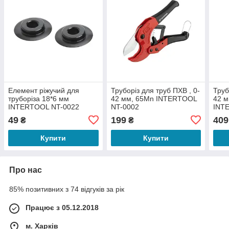
Елемент ріжучий для
Труборіз для труб ПХВ , 0-
Труб
труборіза 18*6 мм
42 мм, 65Mn INTERTOOL
42 м
INTERTOOL NT-0022
NT-0002
INT
49
199
409
₴
₴
Купити
Купити
Про нас
85% позитивних з 74 відгуків за рік
Працює з 05.12.2018
м. Харків