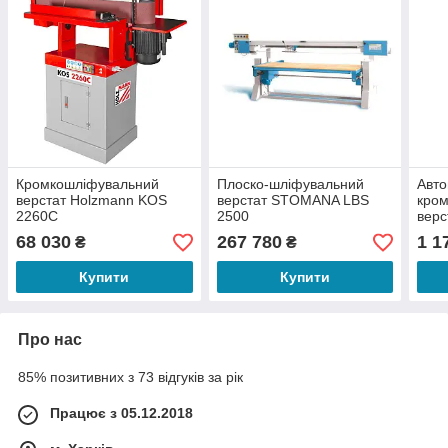
Кромкошліфувальний
Плоско-шліфувальний
Авт
верстат Holzmann KOS
верстат STOMANA LBS
кро
2260C
2500
вер
TF5
68 030
267 780
1 1
₴
₴
Купити
Купити
Про нас
85% позитивних з 73 відгуків за рік
Працює з 05.12.2018