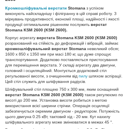
Кромкошліфувальні верстати
Stomana
з успіхом
виконують найскладнішу і філігранну в цій справі роботу. З
міркувань продуктивності, економії площі, надійності і якості
продукції оптимальним рішенням послужить
верстат
Stomana KSM 2600 (KSM 2600).
Корпус агрегату
верстата Stomana KSM 2600 (KSM 2600)
розрахований на стійкість до деформацій і вібрацій, займає
кромкошліфувальний верстат Stomana
невеликий обсяг,
1600 x 850 x 1350 мм при масі 180 кг, що дуже спрощує
транспортування. Додатково поставляється пристосування
для переміщення верстата. У складі агрегату два двигуни,
головний і осциляційний. Монтується додатковий стіл
регульованої висоти, з очищенням від
пилу
шляхом аспірації.
Цей стіл служить для шліфування радіусів.
Шліфувальний стіл площею 750 x 300 мм, яким оснащений
верстат Stomana KSM 2600 (KSM 2600)
також регулюємо по
висоті до 200 мм. Установка висоти робиться з метою
використання всієї ширини стрічки. Операція осциляції
забезпечується окремим двигуном - редуктором. Потужність
цього двигуна 0.25 кВт, тактовий хід - 20 мм. Кут нахилу
шліфувального агрегату може змінюватися в межах 45 °.