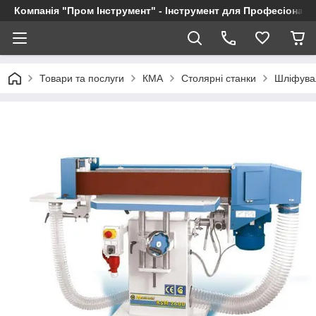
Компанія "Пром Інструмент" - Інструмент для Професіоналі
Товари та послуги
КМА
Столярні станки
Шліфувал