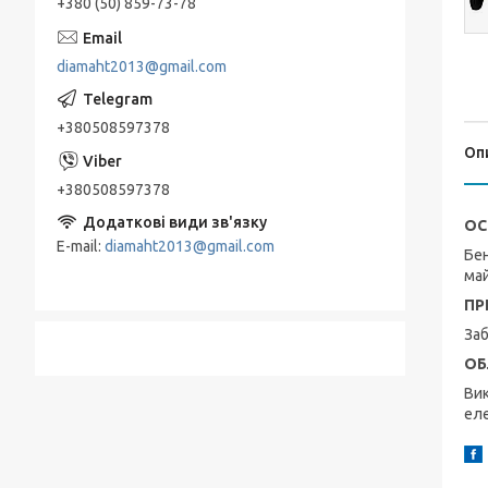
+380 (50) 859-73-78
diamaht2013@gmail.com
+380508597378
Оп
+380508597378
ОС
E-mail
diamaht2013@gmail.com
Бен
ма
ПР
Заб
ОБ
Вик
еле