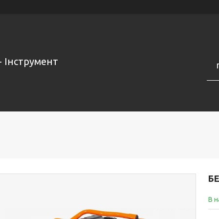
- Інструмент
БЕ
В н