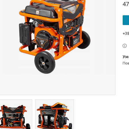
47
+38
п