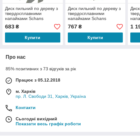
Диск пильний по дереву з
Диск пильний по дереву з
Диск
твердосплавними
твердосплавними
тве
напайками Schans
напайками Schans
напа
160х32х1,5мм; 12 зубів
180х32х1,6мм; 12 зубів
250х
683
767
1 1
₴
₴
Купити
Купити
Про нас
85% позитивних з 73 відгуків за рік
Працює з 05.12.2018
м. Харків
пр. Л. Свободи 31, Харків, Україна
Контакти
Сьогодні вихідний
Показати весь графік роботи