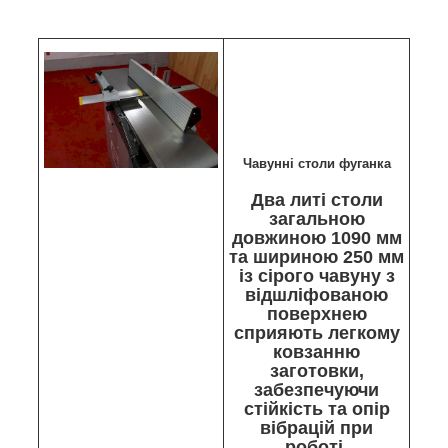
Чавунні столи фуганка
Два литі столи
загальною
довжиною 1090 мм
та шириною 250 мм
із сірого чавуну з
відшліфованою
поверхнею
сприяють легкому
ковзанню
заготовки,
забезпечуючи
стійкість та опір
вібрацій при
роботі.