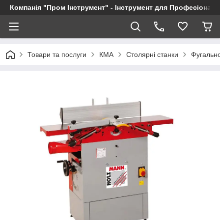
Компанія "Пром Інструмент" - Інструмент для Професіоналі
Товари та послуги
КМА
Столярні станки
Фугально