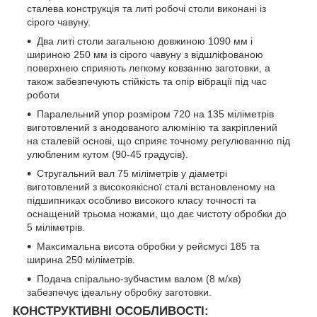
сталева конструкція та литі робочі столи виконані із
сірого чавуну.
Два литі столи загальною довжиною 1090 мм і
шириною 250 мм із сірого чавуну з відшліфованою
поверхнею сприяють легкому ковзанню заготовки, а
також забезпечують стійкість та опір вібрації під час
роботи
Паралельний упор розміром 720 на 135 міліметрів
виготовлений з анодованого алюмінію та закріплений
на сталевій основі, що сприяє точному регулюванню під
улюбленим кутом (90-45 градусів).
Стругальний вал 75 міліметрів у діаметрі
виготовлений з високоякісної сталі встановленому на
підшипниках особливо високого класу точності та
оснащений трьома ножами, що дає чистоту обробки до
5 міліметрів.
Максимальна висота обробки у рейсмусі 185 та
ширина 250 міліметрів.
Подача спірально-зубчастим валом (8 м/хв)
забезпечує ідеальну обробку заготовки.
КОНСТРУКТИВНІ ОСОБЛИВОСТІ: