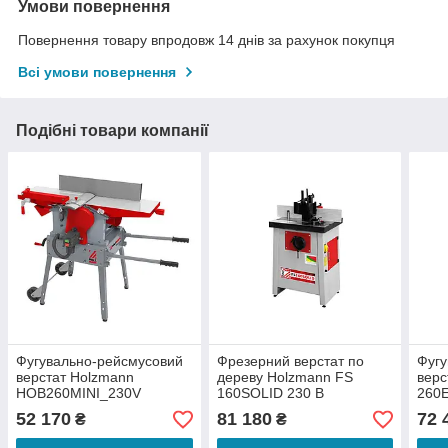
Умови повернення
Повернення товару впродовж 14 днів за рахунок покупця
Всі умови повернення
Подібні товари компанії
Фугувально-рейсмусовий
Фрезерний верстат по
Фугу
верстат Holzmann
дереву Holzmann FS
верс
HOB260MINI_230V
160SOLID 230 В
260
52 170
81 180
72 
₴
₴