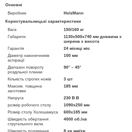
Основні
Виробник
HolzMann
Користувальницькі характеристики
Вага
150/160 кг
Габарити
1130х500х740 мм довжина х
ширина х висота
Гарантія
24 місяці міс
Діаметр наконечників
100 мм
аспірації
Діапазон повороту
90° – 45°
роздільної планки
Кількість строгих ножів
3 шт
Максим. товщина
185 мм
заготовки
Напруга
230 В В
розмір робочого столу
1090x250 мм
Розмір столу Холошамуса
600x185 мм
Швидкість обертання
4000 об./хв
стругального вала
Швидкість подавання
8 хв мм/хв