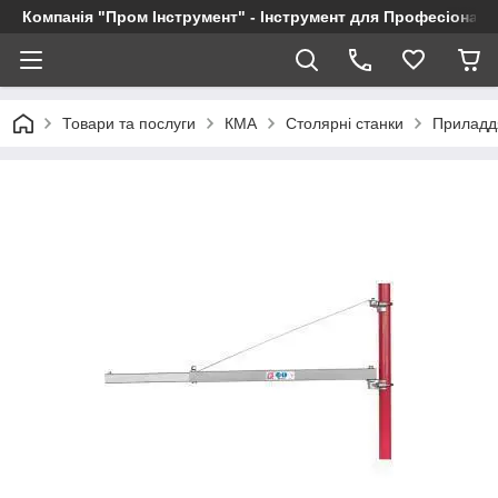
Компанія "Пром Інструмент" - Інструмент для Професіоналі
Товари та послуги
КМА
Столярні станки
Приладд