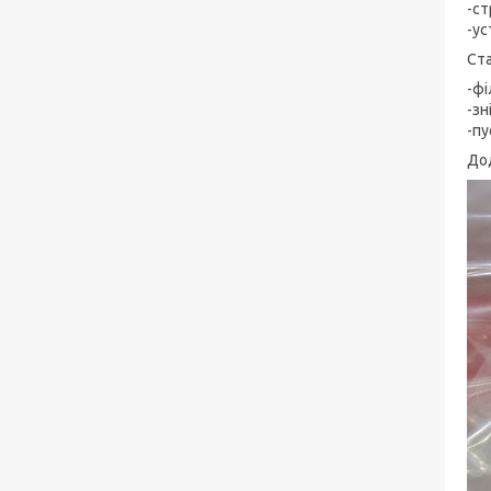
-ст
-у
Ста
-фі
-зн
-пу
До