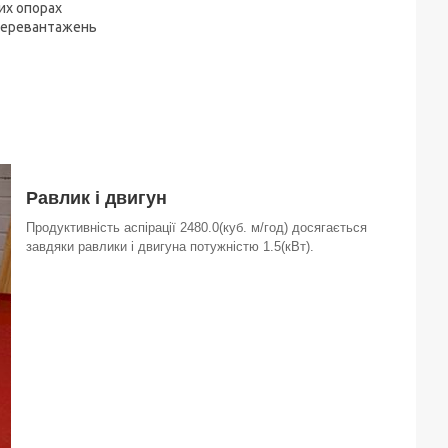
их опорах
 перевантажень
Равлик і двигун
Продуктивність аспірації 2480.0(куб. м/год) досягається
завдяки равлики і двигуна потужністю 1.5(кВт).