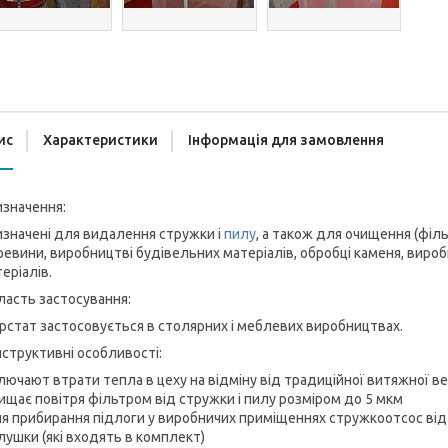
ис
Характеристики
Інформація для замовлення
значення:
значені для видалення стружки і
пилу
, а також для очищення (філ
евини, виробництві будівельних матеріалів, обробці каменя, виро
еріалів.
асть застосування:
рстат застосовується в столярних і меблевих виробництвах.
структивні особливості:
лючают втрати тепла в цеху на відміну від традиційної витяжної ве
ищає повітря фільтром від стружки і пилу розміром до 5 мкм
я прибирання підлоги у виробничих приміщеннях стружкоотсос від`є
лушки (які входять в комплект)