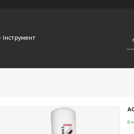
- Інструмент
АС
В н