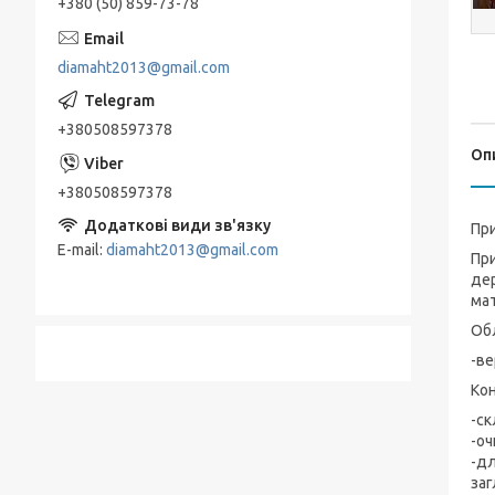
+380 (50) 859-73-78
diamaht2013@gmail.com
+380508597378
Оп
+380508597378
При
E-mail
diamaht2013@gmail.com
При
дер
мат
Обл
-ве
Кон
-ск
-оч
-дл
заг