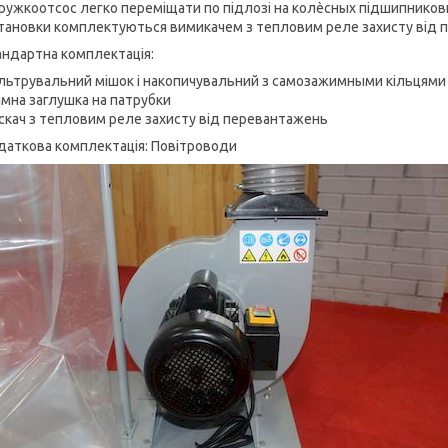
ружкоотсос легко переміщати по підлозі на колѐсных підшипников
становки комплектуються вимикачем з тепловим реле захисту від
ндартна комплектація:
льтрувальний мішок і накопичувальний з самозажимными кільцями
імна заглушка на патрубки
скач з тепловим реле захисту від перевантажень
даткова комплектація: Повітроводи