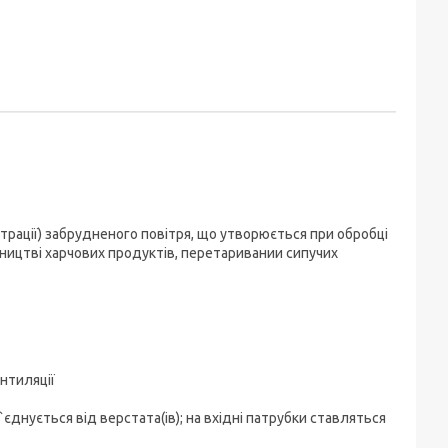
ьтрації) забрудненого повітря, що утворюється при обробці
бництві харчових продуктів, перетаривании сипучих
нтиляції
днується від верстата(ів); на вхідні патрубки ставляться