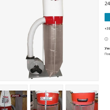
24
+38
п