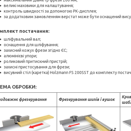
максимальний діаметр фрези 200 мм;
великі маховики для налаштування;
контроль швидкості за допомогою РК-дисплея;
за додатковим замовленням верстат може бути оснащений вису
мплект постачання:
шліфувальний вал;
оснащення для шліфування;
захисний кожух фрези згідно ЄС;
алюмінієві упори;
роликовий притискний пристрій;
захисні пристосування для фрези;
висувний стіл (каретка) Holzmann FS 200SST до комплекту постач
ЕМА ОБРОБКИ:
Крив
здовжнє фрезерування
Фрезерування шипів і вушок
шаб