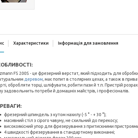
ис
Характеристики
Інформація для замовлення
ОБЛИВОСТІ:
zmann FS 200S - це фрезерний верстат, який підходить для обробки
натуральним
деревом
, має попит в столярних цехах, а також в при
рті, обробляти торці, шліфувати, робити пази й т.п. Пристрій розр
у задовольнить потреби й домашніх майстрів, і професіоналів.
РЕВАГИ:
фрезерний шпиндель з кутом нахилу (-5 ° - + 30 °);
масивний стіл з сірого чавуну, не схильний до перекосу;
високоякісний упор для фрезерування з притискними пристроям
4 швидкості фрезерування в стандартному виконанні;