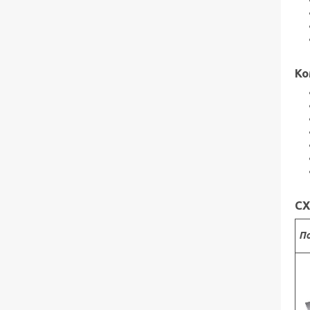
Ко
СХ
По