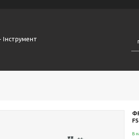
- Інструмент
Ф
FS
В н