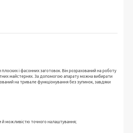
 плоских і фасонних заготовок. Він розрахований на роботу
ватних майстернях. За допомогою апарату можна вибирати
ахований на тривале функціонування без зупинок, завдяки
и й можливістю точного налаштування;