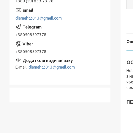
+380 (50) 859-73-78
diamaht2013@gmail.com
+380508597378
Оп
+380508597378
ОС
E-mail
diamaht2013@gmail.com
Hol
з 
чве
чом
ПЕ