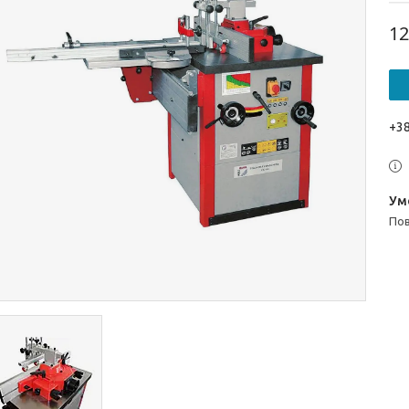
12
+38
п