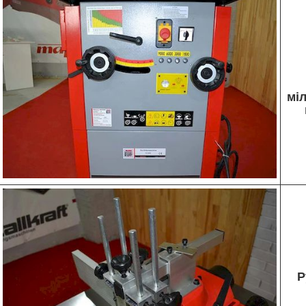
міл
Р