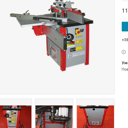
11
+38
п