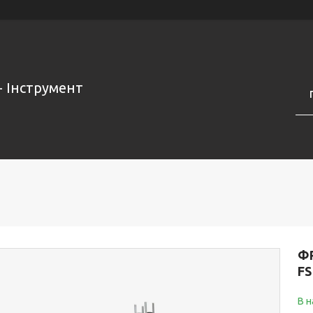
- Інструмент
Ф
FS
В н