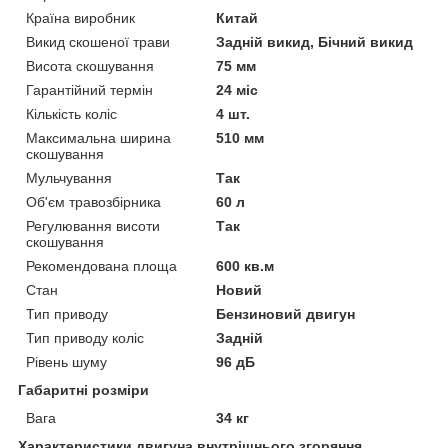
Країна виробник
Китай
Викид скошеної трави
Задній викид, Бічний викид
Висота скошування
75 мм
Гарантійний термін
24 міс
Кількість коліс
4 шт.
Максимальна ширина
510 мм
скошування
Мульчування
Так
Об'єм травозбірника
60 л
Регулювання висоти
Так
скошування
Рекомендована площа
600 кв.м
Стан
Новий
Тип приводу
Бензиновий двигун
Тип приводу коліс
Задній
Рівень шуму
96 дБ
Габаритні розміри
Вага
34 кг
Характеристики двигуна внутрішнього згоряння