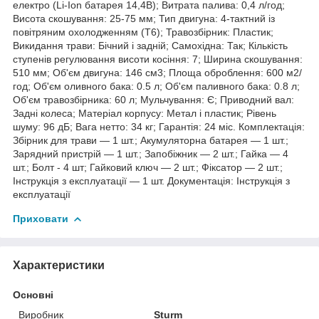
електро (Li-Ion батарея 14,4В); Витрата палива: 0,4 л/год;
Висота скошування: 25-75 мм; Тип двигуна: 4-тактний із
повітряним охолодженням (Т6); Травозбірник: Пластик;
Викидання трави: Бічний і задній; Самохідна: Так; Кількість
ступенів регулювання висоти косіння: 7; Ширина скошування:
510 мм; Об'єм двигуна: 146 см3; Площа оброблення: 600 м2/
год; Об'єм оливного бака: 0.5 л; Об'єм паливного бака: 0.8 л;
Об'єм травозбірника: 60 л; Мульчування: Є; Приводний вал:
Задні колеса; Матеріал корпусу: Метал і пластик; Рівень
шуму: 96 дБ; Вага нетто: 34 кг; Гарантія: 24 міс. Комплектація:
Збірник для трави — 1 шт.; Акумуляторна батарея — 1 шт.;
Зарядний пристрій — 1 шт.; Запобіжник — 2 шт.; Гайка — 4
шт.; Болт - 4 шт; Гайковий ключ — 2 шт.; Фіксатор — 2 шт.;
Інструкція з експлуатації — 1 шт. Документація: Інструкція з
експлуатації
Приховати
Характеристики
Основні
Виробник
Sturm