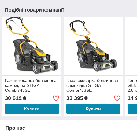
Подібні товари компанії
Газонокосарка бензинова
Газонокосарка бензинова
Гене
самохідна STIGA
самохідна STIGA
GEN
Combi748SE
Combi753SE
2,8 
30 612
33 395
14 
₴
₴
Купити
Купити
Про нас