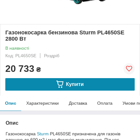
Газонокосарка бензинова Sturm PL4650SE
2800 Вт
В наявності
Код: PL4650SE
Роздріб
20 733
₴
Купити
Опис
Характеристики
Доставка
Оплата
Умови п
Опис
Газонокосарка
Sturm
PL4650SE призначена для газонів
площею до 600 м2 і має функцію мульчування. Під час