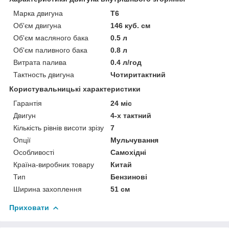
Марка двигуна
Т6
Об'єм двигуна
146 куб. см
Об'єм масляного бака
0.5 л
Об'єм паливного бака
0.8 л
Витрата палива
0.4 л/год
Тактность двигуна
Чотиритактний
Користувальницькі характеристики
Гарантія
24 міс
Двигун
4-х тактний
Кількість рівнів висоти зрізу
7
Опції
Мульчування
Особливості
Самохідні
Країна-виробник товару
Китай
Тип
Бензинові
Ширина захоплення
51 см
Приховати