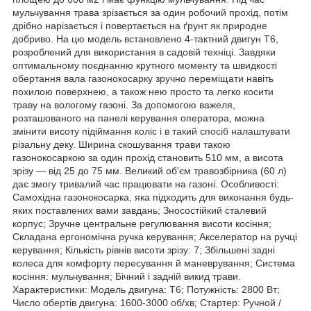
мульчування трава зрізається за один робочий прохід, потім
дрібно нарізається і повертається на ґрунт як природне
добриво. На цю модель встановлено 4-тактний двигун T6,
розроблений для використання в садовій техніці. Завдяки
оптимальному поєднанню крутного моменту та швидкості
обертання вала газонокосарку зручно переміщати навіть
похилою поверхнею, а також нею просто та легко косити
траву на вологому газоні. За допомогою важеля,
розташованого на панелі керування оператора, можна
змінити висоту підіймання коліс і в такий спосіб налаштувати
різальну деку. Ширина скошування трави такою
газонокосаркою за один прохід становить 510 мм, а висота
зрізу — від 25 до 75 мм. Великий об'єм травозбірника (60 л)
дає змогу тривалий час працювати на газоні. Особливості:
Самохідна газонокосарка, яка підходить для виконання будь-
яких поставлених вами завдань; Зносостійкий сталевий
корпус; Зручне центральне регулювання висоти косіння;
Складана ергономічна ручка керування; Акселератор на ручці
керування; Кількість рівнів висоти зрізу: 7; Збільшені задні
колеса для комфорту пересування й маневрування; Система
косіння: мульчування; Бічний і задній викид трави.
Характеристики: Модель двигуна: T6; Потужність: 2800 Вт;
Число обертів двигуна: 1600-3000 об/хв; Стартер: Ручной /