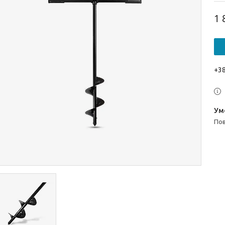
1 
+38
п