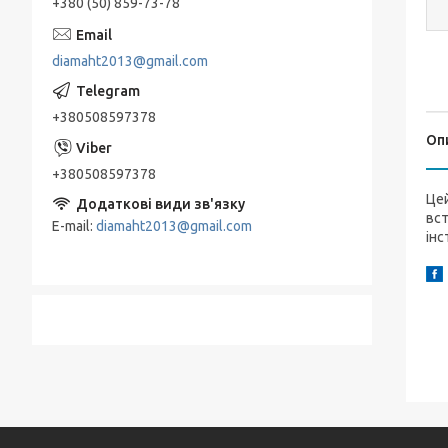
+380 (50) 859-73-78
diamaht2013@gmail.com
+380508597378
Оп
+380508597378
Цей
вст
E-mail
diamaht2013@gmail.com
інс