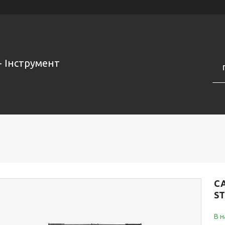
- Інструмент
СА
ST
В н