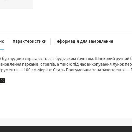
ис
Характеристики
Інформація для замовлення
 бур чудово справляється з будь-яким ґрунтом. Шнековий ручний 
ановлення парканів, стовпів, а також під час викопування лунок п
трумента — 100 см Меріал: Сталь Прогумована зона захоплення — Т