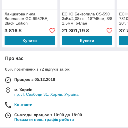
Ланцюгова пила
ECHO Бензопила CS-590
ECH
Baumaster GC-9952BE,
3кВт/4,08к.с., 18"/45см, 3/8
7310
Black Edition
1,5мм, 64лан
20",
3 816
21 301,19
37 
₴
₴
Купити
Купити
Про нас
85% позитивних з 72 відгуків за рік
Працює з 05.12.2018
м. Харків
пр. Л. Свободи 31, Харків, Україна
Контакти
Сьогодні працює з 10:00 до 18:00
Показати весь графік роботи