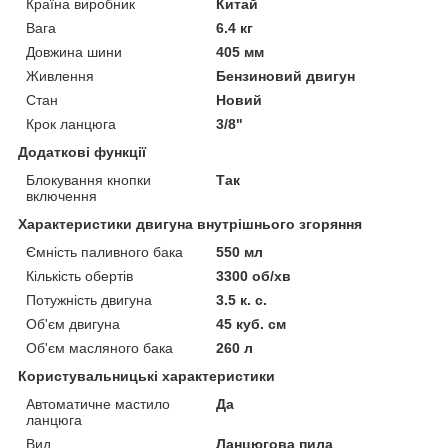
Країна виробник
Китай
Вага
6.4 кг
Довжина шини
405 мм
Живлення
Бензиновий двигун
Стан
Новий
Крок ланцюга
3/8"
Додаткові функції
Блокування кнопки
Так
включення
Характеристики двигуна внутрішнього згоряння
Ємність паливного бака
550 мл
Кількість обертів
3300 об/хв
Потужність двигуна
3.5 к. с.
Об'єм двигуна
45 куб. см
Об'єм масляного бака
260 л
Користувальницькі характеристики
Автоматичне мастило
Да
ланцюга
Вид
Ланцюгова пила