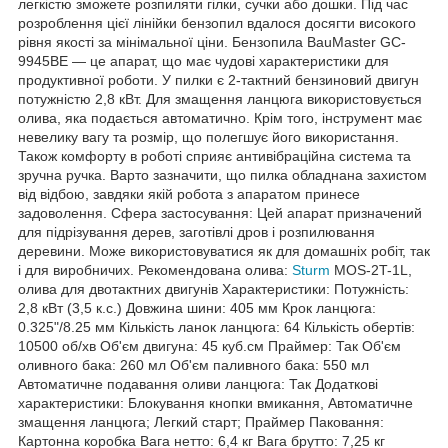
легкістю зможете розпиляти гілки, сучки або дошки. Під час
розроблення цієї лінійки бензопил вдалося досягти високого
рівня якості за мінімальної ціни. Бензопила BauMaster GC-
9945BE — це апарат, що має чудові характеристики для
продуктивної роботи. У пилки є 2-тактний бензиновий двигун
потужністю 2,8 кВт. Для змащення ланцюга використовується
олива, яка подається автоматично. Крім того, інструмент має
невелику вагу та розмір, що полегшує його використання.
Також комфорту в роботі сприяє антивібраційна система та
зручна ручка. Варто зазначити, що пилка обладнана захистом
від відбою, завдяки якій робота з апаратом принесе
задоволення. Сфера застосування: Цей апарат призначений
для підрізування дерев, заготівлі дров і розпилювання
деревини. Може використовуватися як для домашніх робіт, так
і для виробничих. Рекомендована олива:
Sturm
MOS-2T-1L,
олива для двотактних двигунів Характеристики: Потужність:
2,8 кВт (3,5 к.с.) Довжина шини: 405 мм Крок ланцюга:
0.325"/8.25 мм Кількість ланок ланцюга: 64 Кількість обертів:
10500 об/хв Об'єм двигуна: 45 куб.см Праймер: Так Об'єм
оливного бака: 260 мл Об'єм паливного бака: 550 мл
Автоматичне подавання оливи ланцюга: Так Додаткові
характеристики: Блокування кнопки вмикання, Автоматичне
змащення ланцюга; Легкий старт; Праймер Паковання:
Картонна коробка Вага нетто: 6,4 кг Вага брутто: 7,25 кг