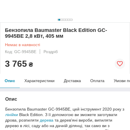
Бензопила Baumaster Black Edition GC-
9945BE 2,8 кВт, 405 мм
Немає в наявності
Код: GC-9945BE
Роздріб
3 765
₴
Опис
Характеристики
Доставка
Оплата
Умови п
Опис
Бензопила Baumaster GC-9945BE, цей інструмент 2020 року з
лінійки
Black Edition. З її допомогою ви зможете заготувати
дрова, розпиляти
дерева
та дерев'яні вироби, випиляти
дерево в лісі, саду або на дачній ділянці, так само ви з