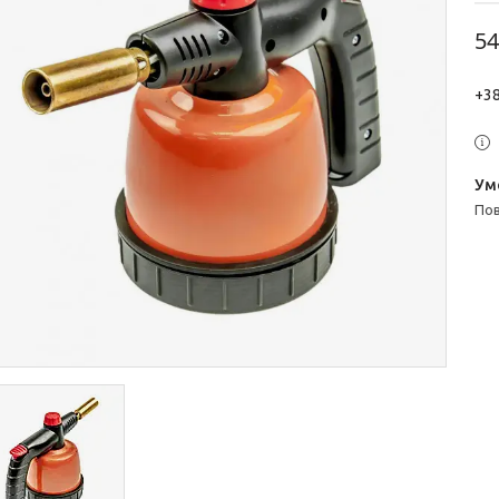
54
+38
п