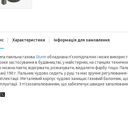
ис
Характеристики
Інформація для замовлення
мпа паяльна газова
Sturm
обладнана п'єзопідпалом і може використ
оке застосування в будівництві, у майстернях, на станціях технічн
 можна паяти, відігрівати, розкачувати, видаляти фарбу тощо. Па
ан) 190 г. Пальник чудово сидить у руці та має зручне регулювання
плектації. Металевий корпус чудово захищає газовий балончик, що
плуатації. З п'єзозапалюванням, що забезпечує швидке запалюванн