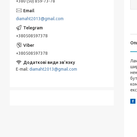
+380 (50) 859-73-78
diamaht2013@gmail.com
+380508597378
Оп
+380508597378
Ла
шир
E-mail
diamaht2013@gmail.com
нею
бут
ком
екс