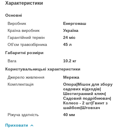
Характеристики
Основні
Виробник
Енергомаш
Країна виробник
Україна
Гарантійний термін
24 міс
Об'єм травозбірника
45 л
Габаритні розміри
Вага
10.2 кг
Користувальницькі характеристики
Джерело живлення
Мережа
Комплектація
Опора|Мішок для збору
садових відходів|
Шестигранний ключ|
Садовий подрібнювач|
Колесо - 2 шт|Гвинт з
шайбою|Штовхач
Ріжуча здатність
40 мм
Приховати