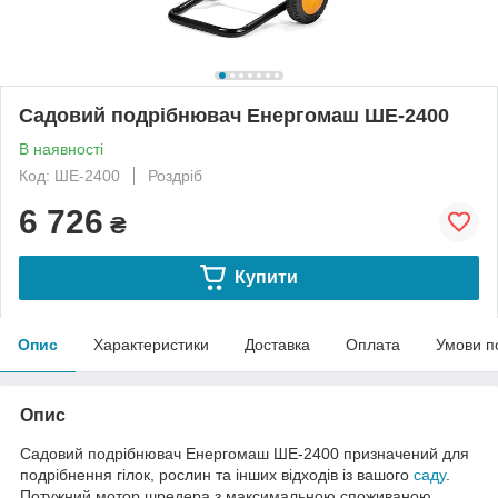
Садовий подрібнювач Енергомаш ШЕ-2400
В наявності
Код: ШЕ-2400
Роздріб
6 726
₴
Купити
Опис
Характеристики
Доставка
Оплата
Умови п
Опис
Садовий подрібнювач Енергомаш ШЕ-2400 призначений для
подрібнення гілок, рослин та інших відходів із вашого
саду
.
Потужний мотор шредера з максимальною споживаною