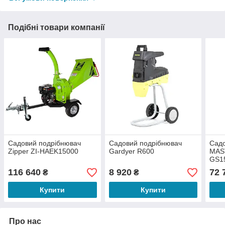
Подібні товари компанії
Садовий подрібнювач
Садовий подрібнювач
Садо
Zipper ZI-HAEK15000
Gardyer R600
MAST
GS1
116 640
8 920
72 
₴
₴
Купити
Купити
Про нас