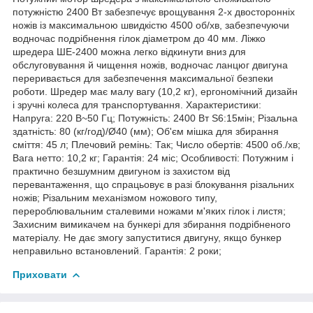
потужністю 2400 Вт забезпечує врощування 2-х двосторонніх
ножів із максимальною швидкістю 4500 об/хв, забезпечуючи
водночас подрібнення гілок діаметром до 40 мм. Ліжко
шредера ШЕ-2400 можна легко відкинути вниз для
обслуговування й чищення ножів, водночас ланцюг двигуна
переривається для забезпечення максимальної безпеки
роботи. Шредер має малу вагу (10,2 кг), ергономічний дизайн
і зручні колеса для транспортування. Характеристики:
Напруга: 220 В~50 Гц; Потужність: 2400 Вт S6:15мін; Різальна
здатність: 80 (кг/год)/Ø40 (мм); Об'єм мішка для збирання
сміття: 45 л; Плечовий ремінь: Так; Число обертів: 4500 об./хв;
Вага нетто: 10,2 кг; Гарантія: 24 міс; Особливості: Потужним і
практично безшумним двигуном із захистом від
перевантаження, що спрацьовує в разі блокування різальних
ножів; Різальним механізмом ножового типу,
перероблювальним сталевими ножами м'яких гілок і листя;
Захисним вимикачем на бункері для збирання подрібненого
матеріалу. Не дає змогу запуститися двигуну, якщо бункер
неправильно встановлений. Гарантія: 2 роки;
Приховати