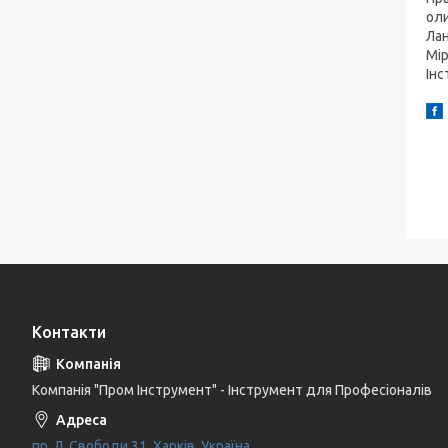
оли
Лан
Мір
Інс
Контакти
Компанія "Пром Інструмент" - Інструмент для Професіоналів
пр. Л. Свободи 31, Харків, Україна