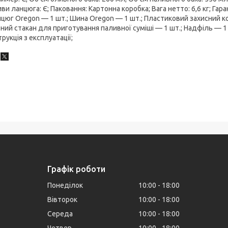
ви ланцюга: Є; Паковання: Картонна коробка; Вага нетто: 6,6 кг; Гара
цюг Oregon — 1 шт.; Шина Oregon — 1 шт.; Пластиковий захисний ко
ний стакан для приготування паливної суміші — 1 шт.; Надфіль — 1 ш
трукція з експлуатації;
Графік роботи
Понеділок
10:00
18:00
Вівторок
10:00
18:00
Середа
10:00
18:00
Четвер
10:00
18:00