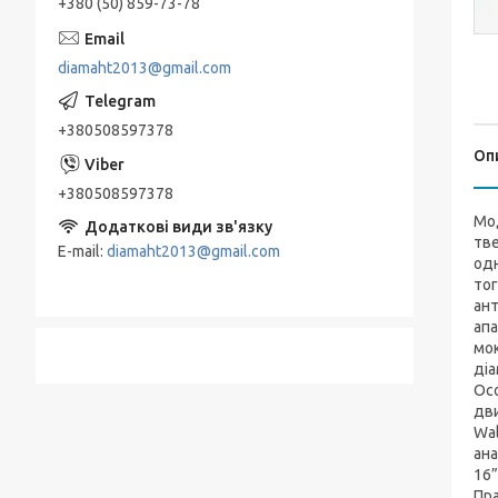
+380 (50) 859-73-78
diamaht2013@gmail.com
+380508597378
Оп
+380508597378
Мод
тве
E-mail
diamaht2013@gmail.com
одн
тог
ант
апа
мок
діа
Осо
дви
Wal
ана
16”
Пра