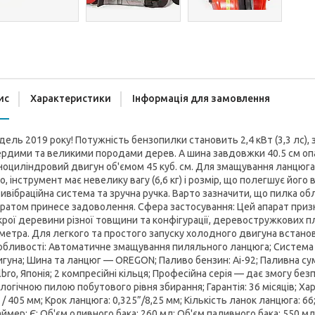
ис
Характеристики
Інформація для замовлення
ель 2019 року! Потужність бензопилки становить 2,4 кВт (3,3 лс), 
рдими та великими породами дерев. А шина завдовжки 40.5 см опа
оциліндровий двигун об'ємом 45 куб. см. Для змащування ланцюга
о, інструмент має невелику вагу (6,6 кг) і розмір, що полегшує йог
ивібраційна система та зручна ручка. Варто зазначити, що пилка об
ратом принесе задоволення. Сфера застосування: Цей апарат приз
рої деревини різної товщини та конфігурації, деревостружкових пл
метра. Для легкого та простого запуску холодного двигуна встан
бливості: Автоматичне змащування пиляльного ланцюга; Система л
гуна; Шина та ланцюг — OREGON; Паливо бензин: Аі-92; Паливна су
bro, Японія; 2 компресійні кільця; Професійна серія — дає змогу б
логічною пилою побутового рівня збирання; Гарантія: 36 місяців; Ха
 / 405 мм; Крок ланцюга: 0,325”/8,25 мм; Кількість ланок ланцюга: 66;
ймер: Є; Об'єм оливного бака: 260 мл; Об'єм паливного бака: 550 мл