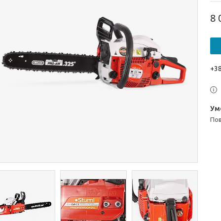
8 
+38
п