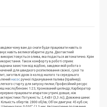
завдяки чому вам до снаги буде працювати навіть із
нує навіть великогабаритні дула. Двотактний
 використовується олива, яка подається автоматично. Крім
о використання. Також комфорту в роботі сприяє
ладнана захистом від відбою, завдяки якій робота з
начений для швидкого розпилювання свіжої, сухої та
ит, заготівлі дров із колод малого та середнього
овлений
насос
ручної підкачування палива (праймер).
егкого старту для запуску пилки; Професійний ресурс
міш масло/бензин: 1:25; Хромований циліндр; Карбюратор
езперервно працювати апаратом утричі довше, ніж
рактеристики: Потужність: 2,4 кВт (3,3 лс); Довжина шини:
 Кількість обертів: 2800 об/хв; Об'єм двигуна: 45 куб.см;
; Ширина паза: 0,050” / 1,3 мм; Автоматичне подавання