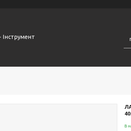
- Інструмент
ЛА
40
В н