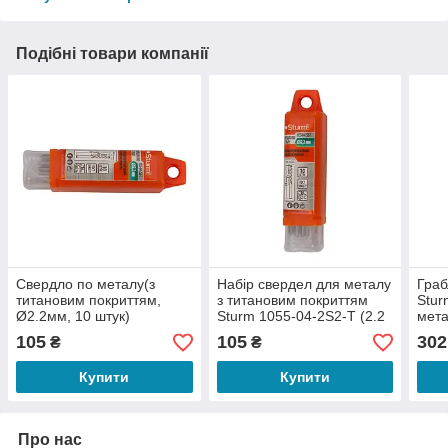
Подібні товари компанії
Свердло по металу(з
Набір свердел для металу
Граб
титановим покриттям,
з титановим покриттям
Stur
Ø2.2мм, 10 штук)
Sturm 1055-04-2S2-T (2.2
мета
Sturm1055-04-2S2-T
мм, 10 шт.)
105
105
302
₴
₴
Купити
Купити
Про нас