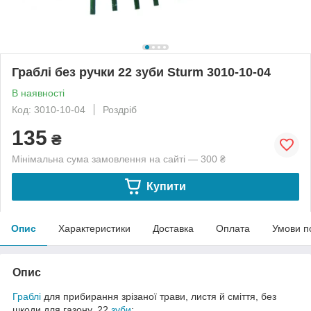
Граблі без ручки 22 зуби Sturm 3010-10-04
В наявності
Код: 3010-10-04
Роздріб
135
₴
Мінімальна сума замовлення на сайті — 300 ₴
Купити
Опис
Характеристики
Доставка
Оплата
Умови п
Опис
Граблі
для прибирання зрізаної трави, листя й сміття, без
шкоди для газону. 22
зуби
;