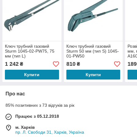
Ключ трубний газовий
Ключ трубний газовий
Розв
Sturm 1045-02-PW75, 75
Sturm 50 мм (тип S) 1045-
мм, 
мм (тип L)
01-PW50
A16
1 242
810
189
₴
₴
Купити
Купити
Про нас
85% позитивних з 73 відгуків за рік
Працює з 05.12.2018
м. Харків
пр. Л. Свободи 31, Харків, Україна