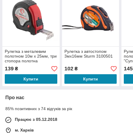
Рулетка з металевим
Рулетка з автостопом
Руле
полотном 10м x 25мм, три
3мх16мм Sturm 3100501
поло
стопора полотна
"Суп
INTERTOOL MT-0110
INT
139
102
145
₴
₴
Купити
Купити
Про нас
85% позитивних з 74 відгуків за рік
Працює з 05.12.2018
м. Харків