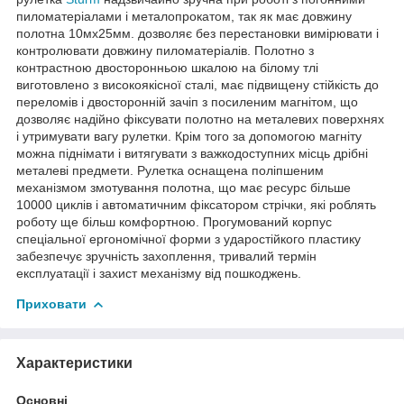
пиломатеріалами і металопрокатом, так як має довжину
полотна 10мх25мм. дозволяє без перестановки вимірювати і
контролювати довжину пиломатеріалів. Полотно з
контрастною двосторонньою шкалою на білому тлі
виготовлено з високоякісної сталі, має підвищену стійкість до
переломів і двосторонній зачіп з посиленим магнітом, що
дозволяє надійно фіксувати полотно на металевих поверхнях
і утримувати вагу рулетки. Крім того за допомогою магніту
можна піднімати і витягувати з важкодоступних місць дрібні
металеві предмети. Рулетка оснащена поліпшеним
механізмом змотування полотна, що має ресурс більше
10000 циклів і автоматичним фіксатором стрічки, які роблять
роботу ще більш комфортною. Прогумований корпус
спеціальної ергономічної форми з ударостійкого пластику
забезпечує зручність захоплення, тривалий термін
експлуатації і захист механізму від пошкоджень.
Приховати
Характеристики
Основні