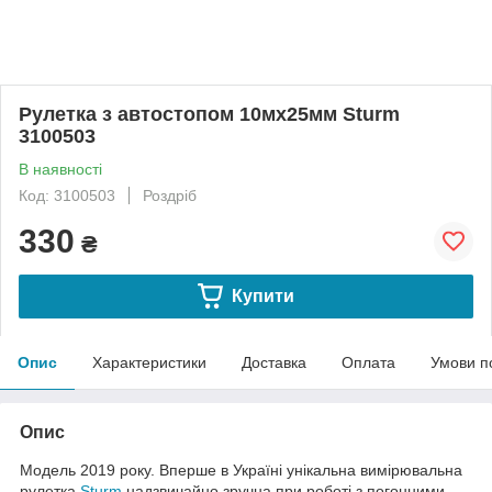
Рулетка з автостопом 10мх25мм Sturm
3100503
В наявності
Код: 3100503
Роздріб
330
₴
Купити
Опис
Характеристики
Доставка
Оплата
Умови п
Опис
Модель 2019 року. Вперше в Україні унікальна вимірювальна
рулетка
Sturm
надзвичайно зручна при роботі з погонними