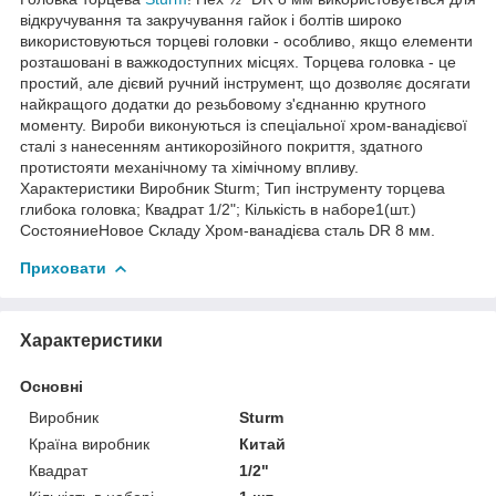
відкручування та закручування гайок і болтів широко
використовуються торцеві головки - особливо, якщо елементи
розташовані в важкодоступних місцях. Торцева головка - це
простий, але дієвий ручний інструмент, що дозволяє досягати
найкращого додатки до резьбовому з'єднанню крутного
моменту. Вироби виконуються із спеціальної хром-ванадієвої
сталі з нанесенням антикорозійного покриття, здатного
протистояти механічному та хімічному впливу.
Характеристики Виробник Sturm; Тип інструменту торцева
глибока головка; Квадрат 1/2"; Кількість в наборе1(шт.)
СостояниеНовое Складу Хром-ванадієва сталь DR 8 мм.
Приховати
Характеристики
Основні
Виробник
Sturm
Країна виробник
Китай
Квадрат
1/2"