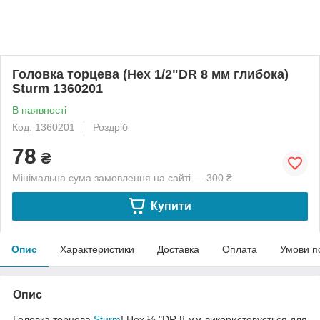
Головка торцева (Hex 1/2"DR 8 мм глибока)
Sturm 1360201
В наявності
Код: 1360201
Роздріб
78
₴
Мінімальна сума замовлення на сайті — 300 ₴
Купити
Опис
Характеристики
Доставка
Оплата
Умови п
Опис
Головка торцева
Sturm
! Hex ½ "DR 8 мм використовується для