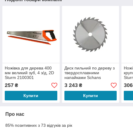
Ножівка для дерева 400
Диск пильний по дереву з
Ножі
мм великий зуб, 4 з/д, 2D
твердосплавними
круп
Sturm 2100301
напайками Schans
Stur
500х50х4,0мм; 24 зуба
257
3 243
306
₴
₴
Купити
Купити
Про нас
85% позитивних з 73 відгуків за рік