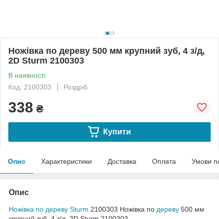
Ножівка по дереву 500 мм крупний зуб, 4 з/д,
2D Sturm 2100303
В наявності
Код: 2100303
Роздріб
338
₴
Купити
Опис
Характеристики
Доставка
Оплата
Умови п
Опис
Ножівка по дереву
Sturm
2100303 Ножівка по
дереву
500 мм
крупний зуб, 4 з/д, 2D Sturm 2100303