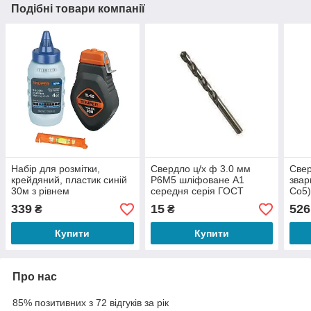
Подібні товари компанії
Набір для розмітки,
Свердло ц/х ф 3.0 мм
Свер
крейдяний, пластик синій
Р6М5 шліфоване А1
зва
30м з рівнем
середня серія ГОСТ
Co5)
10902-77
339
15
526
₴
₴
Купити
Купити
Про нас
85% позитивних з 72 відгуків за рік