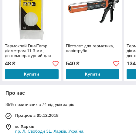
Термоклей DualTemp
Пістолет для герметика,
Тер
діаметром 11.3 мм,
напівтруба
діам
двотемпературний для
двот
клейового пістолета
клей
48
540
134
₴
₴
STANLEY 1-GS15DT
STA
Купити
Купити
Про нас
85% позитивних з 74 відгуків за рік
Працює з 05.12.2018
м. Харків
пр. Л. Свободи 31, Харків, Україна