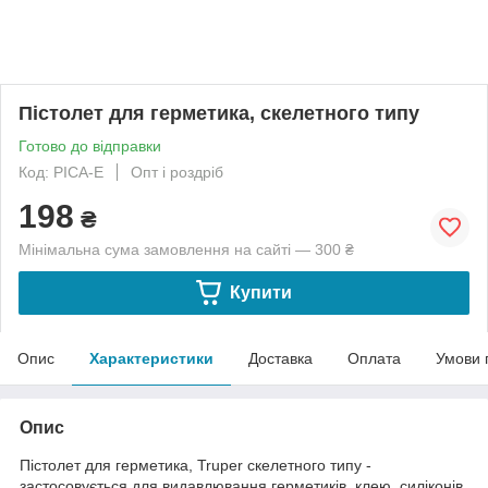
Пістолет для герметика, скелетного типу
Готово до відправки
Код: PICA-E
Опт і роздріб
198
₴
Мінімальна сума замовлення на сайті — 300 ₴
Купити
Опис
Характеристики
Доставка
Оплата
Умови 
Опис
Пістолет для герметика, Truper скелетного типу -
застосовується для видавлювання герметиків, клею, силіконів