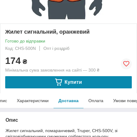
Жилет сигнальний, оранжевий
Готово до відправки
Код: CHS-500N
Опт і роздріб
174
₴
Мінімальна сума замовлення на сайті — 300 ₴
Купити
пис
Характеристики
Доставка
Оплата
Умови пове
Опис
Жилет сигнальний, помаранчевий, Truper, CHS-500V, зі
світловідбиваючими смужками сріблястого кольору.