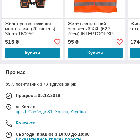
Жилет розвантаження
Жилет сигнальний
Жиле
монтажника (20 кишень)
оранжевий XXL (62 *
зеле
Sturm TB0050
70см) INTERTOOL SP-
2030
516
95
174
₴
₴
Купити
Купити
Про нас
85% позитивних з 73 відгуків за рік
Працює з 05.12.2018
м. Харків
пр. Л. Свободи 31, Харків, Україна
Контакти
Сьогодні працює з 10:00 до 18:00
Показати весь графік роботи