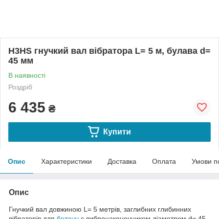
H3HS гнучкий вал вібратора L= 5 м, булава d=
45 мм
В наявності
Роздріб
6 435
₴
Купити
Опис
Характеристики
Доставка
Оплата
Умови п
Опис
Гнучкий вал довжиною L= 5 метрів, заглибних глибинних
вібраторів для
бетону
c вибронаконечником діаметром d= 45