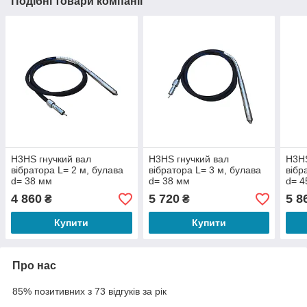
Подібні товари компанії
H3HS гнучкий вал
H3HS гнучкий вал
H3HS
вібратора L= 2 м, булава
вібратора L= 3 м, булава
вібр
d= 38 мм
d= 38 мм
d= 4
4 860
5 720
5 8
₴
₴
Купити
Купити
Про нас
85% позитивних з 73 відгуків за рік