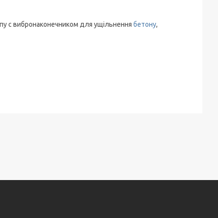
типу c вибронаконечником для ущільнення
бетону
,