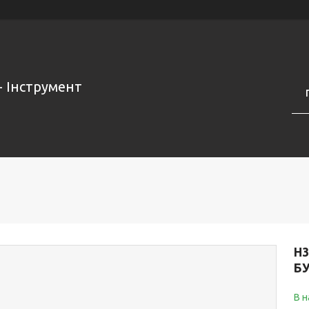
- Інструмент
H3
БУ
В н