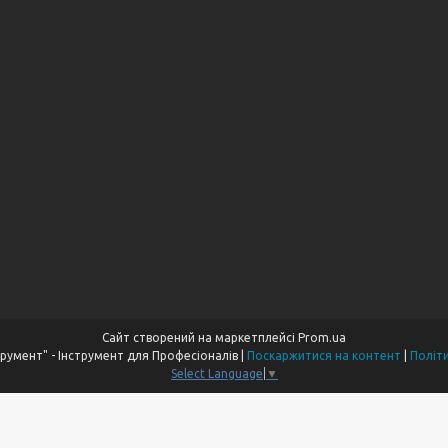
Сайт створений на маркетплейсі
Prom.ua
Компанія "Пром Інструмент" - Інструмент для Професіоналів |
Поскаржитися на контент
|
Політ
Select Language
▼