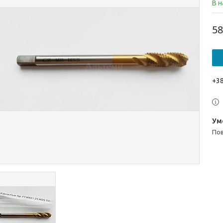
В н
58
+38
п