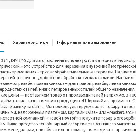
ис
Характеристики
Інформація для замовлення
 371 , DIN 376 Для изготовления используются материалы из инс
рический – это устройство для нарезания внутренней метрической 
ласть применения - труднообрабатываемые материалы. Наличие ви
ерстий, что очень удобно при обработке вязких сплавов. Направ
езаемой резьбе: правая канавка – для правой резьбы, левая канав
еродистых сталей, низколегированных сталей общего назначения, 
кие цены — поставляем товар от производителей напрямую. 3 100
одаём только качественную продукцию. 4 Широкий ассортимент. О
авьте заявку на сайте. Мы проконсультируем вас по товару и отв
ичными, наложенным платежом, картами «Visa» или «MasterCard».
нспортной компанией, «Новой Почтой». Получите товар в оговорён
нам Ниже представлен обширный ассортимент от нашего магазина. 
шим менеджерам, они обязательно помогут вам сделать правильны