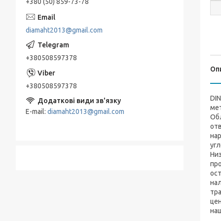
+380 (50) 859-73-78
diamaht2013@gmail.com
+380508597378
Оп
+380508597378
DIN
мет
E-mail
diamaht2013@gmail.com
Об
отв
нар
угл
Низ
пр
ост
нал
тра
це
на