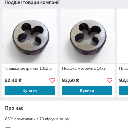
Подібні товари компанії
Плашка метрична 10х1.5
Плашка метрична 14х2
Плаш
62,40
93,60
93,
₴
₴
Купити
Купити
Про нас
85% позитивних з 73 відгуків за рік