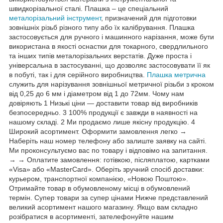
швидкорізальної сталі. Плашка – це спеціальний
металорізальний інструмент
, призначений для підготовки
зовнішніх різьб різного типу або їх калібрування. Плашка
застосовується для ручного і машинного нарізання, може бути
використана в якості оснастки для токарного, свердлильного
та інших типів металорізальних верстатів. Дуже проста і
універсальна в застосуванні, що дозволяє застосовувати її як
в побуті, так і для серійного виробництва.
Плашка метрична
служить для нарізування зовнішньої метричної різьби з кроком
від 0,25 до 6 мм і діаметром від 1 до 72мм. Чому нам
довіряють 1 Низькі ціни — доставити товар від виробників
безпосередньо. 3 100% продукції є завжди в наявності на
нашому складі. 2 Ми продаємо лише якісну продукцію. 4
Широкий асортимент. Оформити замовлення легко →
Наберіть наш номер телефону або залиште заявку на сайті.
Ми проконсультуємо вас по товару і відповімо на запитання.
→ → Оплатите замовлення: готівкою, післяплатою, картками
«Visa» або «MasterCard». Оберіть зручний спосіб доставки:
курьером, транспортної компанією, «Новою Поштою».
Отримайте товар в обумовленому місці в обумовлений
термін. Супер товари за супер цінами Нижче представлений
великий асортимент нашого магазину. Якщо вам складно
розібратися в асортименті, зателефонуйте нашим