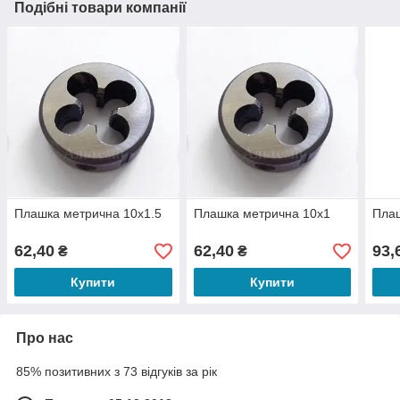
Подібні товари компанії
Плашка метрична 10х1.5
Плашка метрична 10х1
Плаш
62,40
62,40
93,
₴
₴
Купити
Купити
Про нас
85% позитивних з 73 відгуків за рік