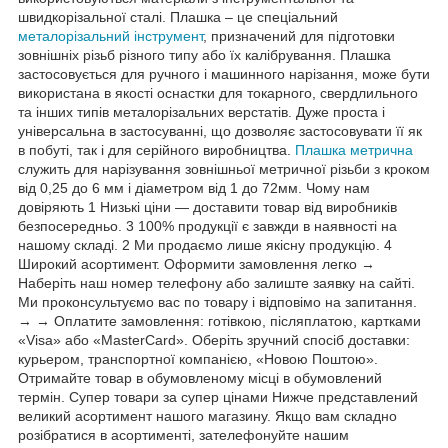
швидкорізальної сталі. Плашка – це спеціальний
металорізальний інструмент
, призначений для підготовки
зовнішніх різьб різного типу або їх калібрування. Плашка
застосовується для ручного і машинного нарізання, може бути
використана в якості оснастки для токарного, свердлильного
та інших типів металорізальних верстатів. Дуже проста і
універсальна в застосуванні, що дозволяє застосовувати її як
в побуті, так і для серійного виробництва.
Плашка метрична
служить для нарізування зовнішньої метричної різьби з кроком
від 0,25 до 6 мм і діаметром від 1 до 72мм. Чому нам
довіряють 1 Низькі ціни — доставити товар від виробників
безпосередньо. 3 100% продукції є завжди в наявності на
нашому складі. 2 Ми продаємо лише якісну продукцію. 4
Широкий асортимент. Оформити замовлення легко →
Наберіть наш номер телефону або залиште заявку на сайті.
Ми проконсультуємо вас по товару і відповімо на запитання.
→ → Оплатите замовлення: готівкою, післяплатою, картками
«Visa» або «MasterCard». Оберіть зручний спосіб доставки:
курьером, транспортної компанією, «Новою Поштою».
Отримайте товар в обумовленому місці в обумовлений
термін. Супер товари за супер цінами Нижче представлений
великий асортимент нашого магазину. Якщо вам складно
розібратися в асортименті, зателефонуйте нашим