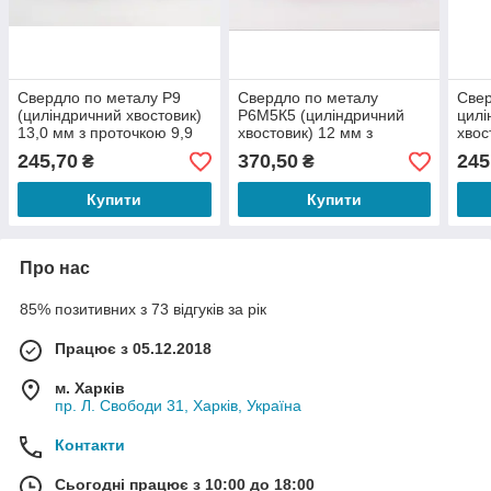
Свердло по металу Р9
Свердло по металу
Свер
(циліндричний хвостовик)
Р6М5К5 (циліндричний
цилі
13,0 мм з проточкою 9,9
хвостовик) 12 мм з
хвос
мм
проточкою 9,9 мм
прот
245,70
370,50
245
₴
₴
(шлі
Купити
Купити
Про нас
85% позитивних з 73 відгуків за рік
Працює з 05.12.2018
м. Харків
пр. Л. Свободи 31, Харків, Україна
Контакти
Сьогодні працює з 10:00 до 18:00