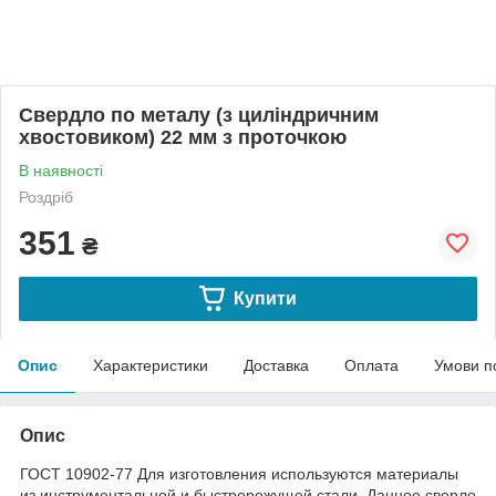
Свердло по металу (з циліндричним
хвостовиком) 22 мм з проточкою
В наявності
Роздріб
351
₴
Купити
Опис
Характеристики
Доставка
Оплата
Умови п
Опис
ГОСТ 10902-77 Для изготовления используются материалы
из инструментальной и быстрорежущей стали. Данное сверло