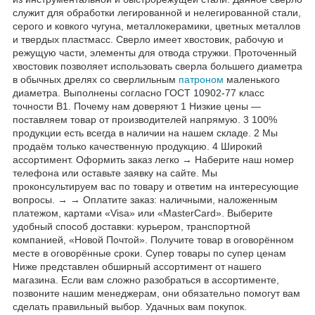
служит для обработки легированной и нелегированной стали,
серого и ковкого чугуна, металлокерамики, цветных металлов
и твердых пластмасс. Сверло имеет хвостовик, рабочую и
режущую части, элементы для отвода стружки. Проточенный
хвостовик позволяет использовать сверла большего диаметра
в обычных дрелях со сверлильным
патроном
маленького
диаметра. Выполнены согласно ГОСТ 10902-77 класс
точности В1. Почему нам доверяют 1 Низкие цены —
поставляем товар от производителей напрямую. 3 100%
продукции есть всегда в наличии на нашем складе. 2 Мы
продаём только качественную продукцию. 4 Широкий
ассортимент. Оформить заказ легко → Наберите наш номер
телефона или оставьте заявку на сайте. Мы
проконсультируем вас по товару и ответим на интересующие
вопросы. → → Оплатите заказ: наличными, наложенным
платежом, картами «Visa» или «MasterCard». Выберите
удобный способ доставки: курьером, транспортной
компанией, «Новой Почтой». Получите товар в оговорённом
месте в оговорённые сроки. Супер товары по супер ценам
Ниже представлен обширный ассортимент от нашего
магазина. Если вам сложно разобраться в ассортименте,
позвоните нашим менеджерам, они обязательно помогут вам
сделать правильный выбор. Удачных вам покупок.