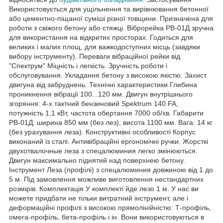
Використовується для ущільнення та вирівнювання бетонної
або цементно-піщаної суміші різної товщини. Призначена для
роботи з свіжого бетону або стяжці. Віброрейка РВ-01Д зручна
для використання на відкритих просторах. Годиться для
великих і малих площ, для важкодоступних місць (завдяки
вибору інструменту). Переваги вібраційної рейки від
"Спектрум" Міцність і легкість. Зручність роботи і
обслуговування. Укладання бетону з високою якістю. Захист
двигуна від забруднень. Технічні характеристики Глибина
проникнення вібрації 100...120 мм. Двигун внутрішнього
згоряння: 4-х тактний бензиновий Spektrum 140 FA,
потужність 1,1 кВт, частота обертання 7000 об/хв. Габарити
РВ-01Д: ширина 850 мм (без лез), висота 1100 мм. Вага: 14 кг
(без урахування леза). Конструктивні особливості Корпус
виконаний із сталі. Антивібраційні ергономічні ручки. Жорсткі
двухотвалочные леза з спецалюминия легко змінюються.
Двигун максимально піднятий над поверхнею бетону.
Інструмент Леза (профілі) з спецалюминия довжиною від 1 до
5 м. Під замовлення можливе виготовлення нестандартних
розмірів. Комплектація У комплекті йде лезо 1 м. У нас ви
можете придбати не тільки витратний інструмент, але і
деформаційні профілі з високою прямолінійністю: Т-профіль,
омега-профіль, бета-профіль і ін. Вони використовуються в