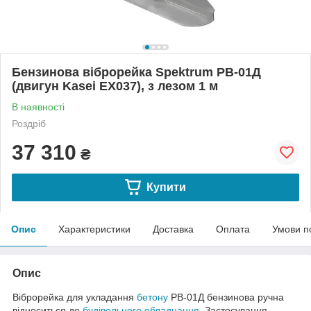
Бензинова віброрейка Spektrum РВ-01Д
(двигун Kasei EX037), з лезом 1 м
В наявності
Роздріб
37 310
₴
Купити
Опис
Характеристики
Доставка
Оплата
Умови п
Опис
Віброрейка для укладання
бетону
РВ-01Д бензинова ручна
відноситься до
будівельного обладнання
. Застосування