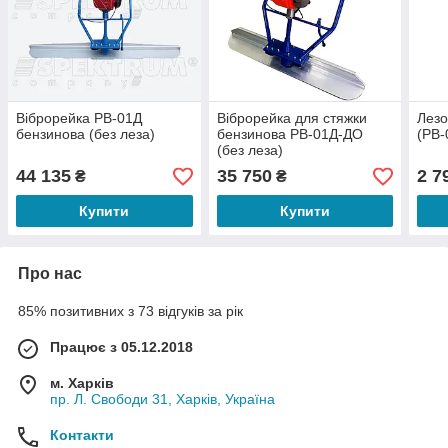
Віброрейка РВ-01Д
Віброрейка для стяжки
Лезо
бензинова (без леза)
бензинова РВ-01Д-ДО
(РВ-
(без леза)
44 135
35 750
2 7
₴
₴
Купити
Купити
Про нас
85% позитивних з 73 відгуків за рік
Працює з 05.12.2018
м. Харків
пр. Л. Свободи 31, Харків, Україна
Контакти