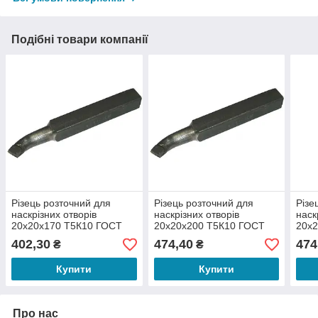
Подібні товари компанії
Різець розточний для
Різець розточний для
Різе
наскрізних отворів
наскрізних отворів
наск
20х20х170 Т5К10 ГОСТ
20х20х200 Т5К10 ГОСТ
20х
18882-73
18882-73
1888
402,30
474,40
474
₴
₴
Купити
Купити
Про нас