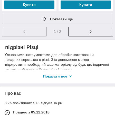
Купити
Купити
Показати ще
1
/ 2
підрізні Різці
Основними інструментами для обробки заготовок на
токарних верстатах є різці. З їх допомогою можна
відокремити необхідний шар матеріалу від будь циліндричної
деталі, щоб надати їй потрібний розмір.
Всього існує 8 видів різців: прохідний, розточний, відрізний,
Показати все
прорізній, фасочный, фасонний і підрізної. Кожен з них
використовується в конкретних операціях. Підрізний різець
має більш широке застосування. Чи не кожна основна
Про нас
операція на токарному верстаті виконується з використанням
цього інструмента. З його допомогою можна підрізати уступи
85% позитивних з 73 відгуків за рік
під прямим або гострим кутом, створити зовнішні фаски,
проточить торець і будь-яку іншу зовнішню поверхню
Працює з 05.12.2018