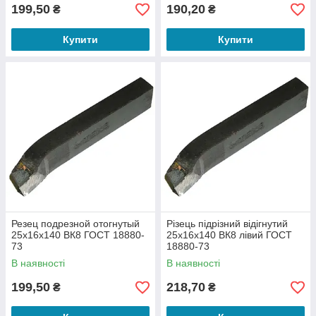
199,50
190,20
₴
₴
Купити
Купити
Резец подрезной отогнутый
Різець підрізний відігнутий
25х16х140 ВК8 ГОСТ 18880-
25х16х140 ВК8 лівий ГОСТ
73
18880-73
В наявності
В наявності
199,50
218,70
₴
₴