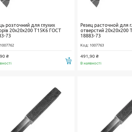
ець розточний для глухих
Резец расточной для г
орів 20х20х200 Т15К6 ГОСТ
отверстий 20х20х200 
83-73
18883-73
1007762
1007763
90 ₴
491,90 ₴
Купити
явності
В наявності