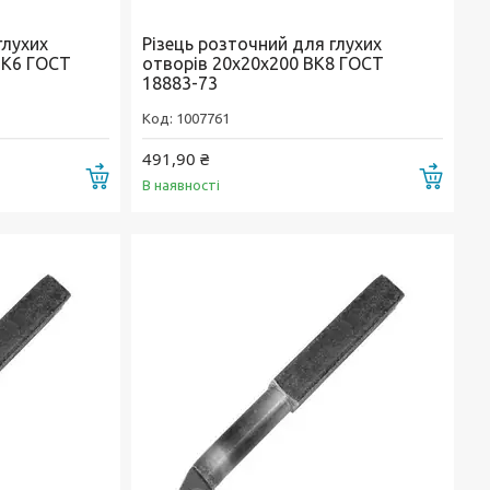
глухих
Різець розточний для глухих
5К6 ГОСТ
отворів 20х20х200 ВК8 ГОСТ
18883-73
1007761
491,90 ₴
Купити
Купи
В наявності