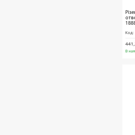
Різ
отв
188
441,
В на