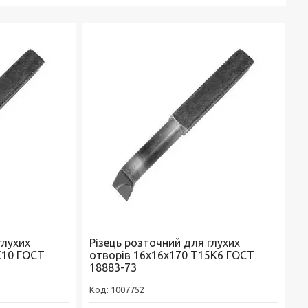
глухих
Різець розточний для глухих
К10 ГОСТ
отворів 16х16х170 Т15К6 ГОСТ
18883-73
1007752