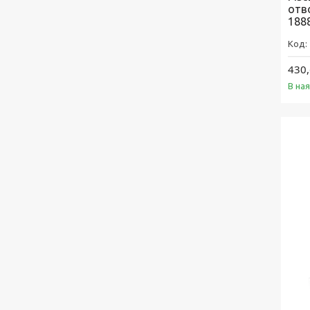
отв
188
430,
В на