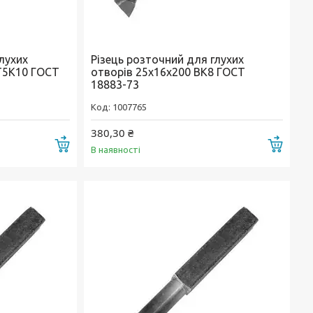
лухих
Різець розточний для глухих
Т5К10 ГОСТ
отворів 25х16х200 ВК8 ГОСТ
18883-73
1007765
380,30 ₴
Купити
Купи
В наявності