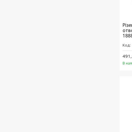
Різ
отв
188
491,
В на