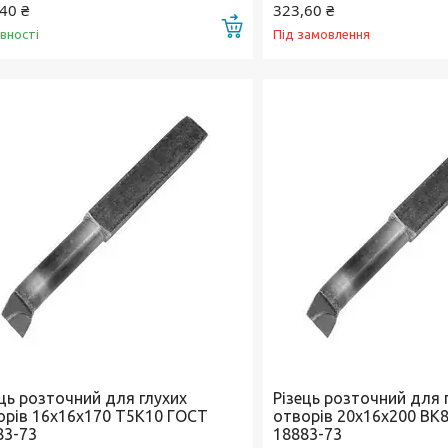
40 ₴
323,60 ₴
Купити
явності
Під замовлення
ець розточний для глухих
Різець розточний для 
орів 16х16х170 Т5К10 ГОСТ
отворів 20х16х200 ВК
83-73
18883-73