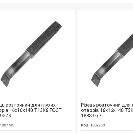
ець розточний для глухих
Різець розточний для 
орів 16х16х140 Т15К6 ГОСТ
отворів 16х16х140 Т5
83-73
18883-73
1007749
1007750