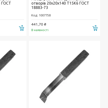
8 ГОСТ
отворів 20х20х140 Т15К6 ГОСТ
18883-73
1007758
441,70 ₴
Купити
Купи
В наявності