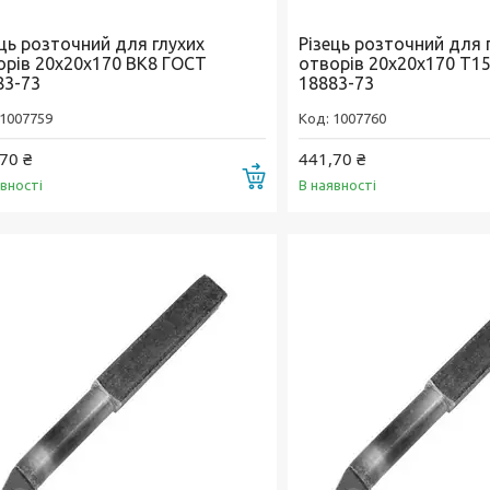
ець розточний для глухих
Різець розточний для 
орів 20х20х170 ВК8 ГОСТ
отворів 20х20х170 Т1
83-73
18883-73
1007759
1007760
70 ₴
441,70 ₴
Купити
явності
В наявності