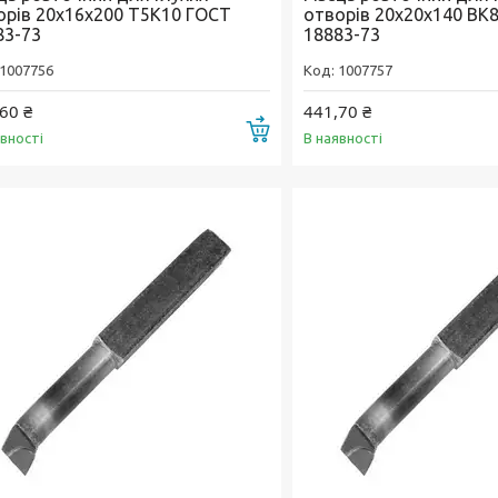
орів 20х16х200 Т5К10 ГОСТ
отворів 20х20х140 ВК
83-73
18883-73
1007756
1007757
60 ₴
441,70 ₴
Купити
явності
В наявності