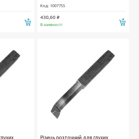
1007755
430,60 ₴
Купити
Купи
В наявності
глухих
Різець розточний для глухих