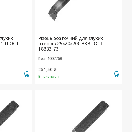
глухих
Різець розточний для глухих
К10 ГОСТ
отворів 25х20х200 ВК8 ГОСТ
18883-73
1007768
251,50 ₴
Купити
Купи
В наявності