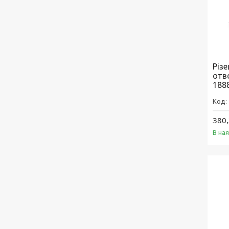
Різ
отв
188
380,
В на