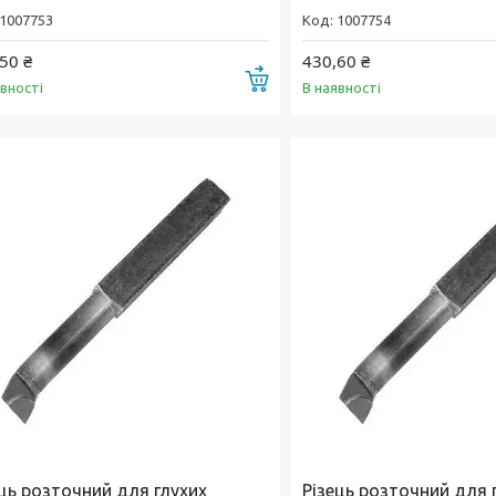
1007753
1007754
50 ₴
430,60 ₴
Купити
явності
В наявності
ець розточний для глухих
Різець розточний для 