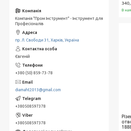
340,
В на
Компанія "Пром Інструмент" - Інструмент для
Професіоналів
пр. Л. Свободи 31, Харків, Україна
Євгеній
+380 (50) 859-73-78
diamaht2013@gmail.com
+380508597378
Різ
отв
+380508597378
188