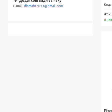
E-mail
diamaht2013@gmail.com
452,
В на
Різ