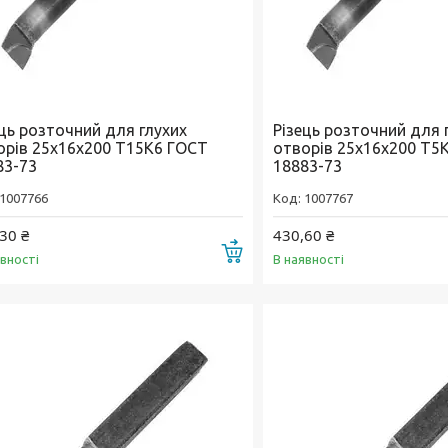
ець розточний для глухих
Різець розточний для 
орів 25х16х200 Т15К6 ГОСТ
отворів 25х16х200 Т5
83-73
18883-73
1007766
1007767
30 ₴
430,60 ₴
Купити
явності
В наявності