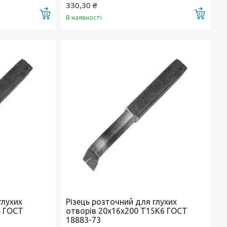
330,30 ₴
Купити
Купи
В наявності
глухих
Різець розточний для глухих
8 ГОСТ
отворів 20х16х200 Т15К6 ГОСТ
18883-73