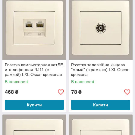
Розетка компьютерная кат.5E
Розетка телевізійна кінцева
и телефонная RJ11 (с
"мама" (з рамкою) LXL Oscar
рамкой) LXL Oscar кремовая
кремова
В наявності
В наявності
468
78
₴
₴
Купити
Купити