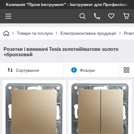
Компанія "Пром Інструмент" - Інструмент для Професіоналі
Товари та послуги
Електромонтажна продукція
Розет
Розетки і вимикачі Tesla золотий/матове золото
+бронзовий
Сортування
0
Фільтри