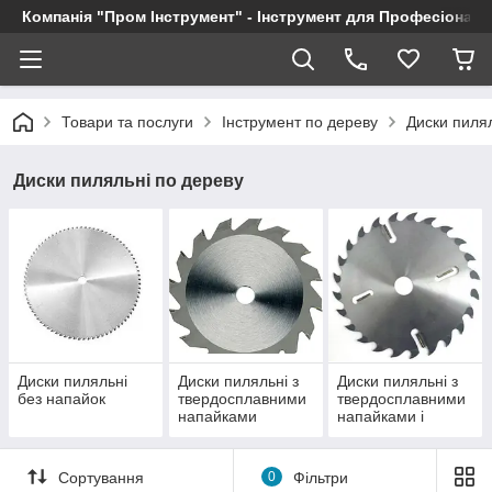
Компанія "Пром Інструмент" - Інструмент для Професіоналі
Товари та послуги
Інструмент по дереву
Диски пилял
Диски пиляльні по дереву
Диски пиляльні
Диски пиляльні з
Диски пиляльні з
без напайок
твердосплавними
твердосплавними
напайками
напайками і
підрізними
ножами
Сортування
0
Фільтри