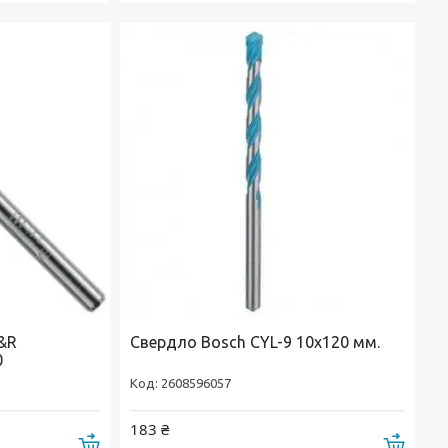
&R
Свердло Bosch CYL-9 10х120 мм.
0
2608596057
183 ₴
Купити
Купи