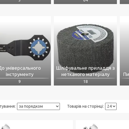
До універсального
Шліфувальне приладдя з
інструменту
нетканого матеріалу
Пи
9
18