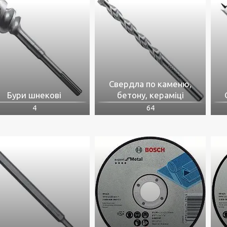
Свердла по каменю,
Бури шнекові
бетону, кераміці
4
64