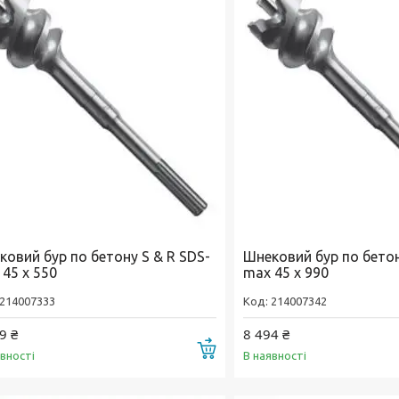
ковий бур по бетону S & R SDS-
Шнековий бур по бетон
45 х 550
max 45 х 990
214007333
214007342
9 ₴
8 494 ₴
Купити
явності
В наявності