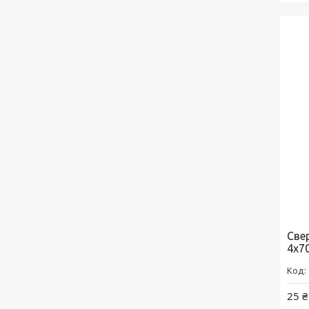
Свер
4x7
25 ₴