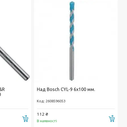
&R
Над Bosch CYL-9 6х100 мм.
0
2608596053
112 ₴
Купити
Купи
В наявності