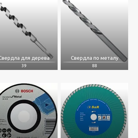
Свердла для дерева
Свердла по металу
39
88