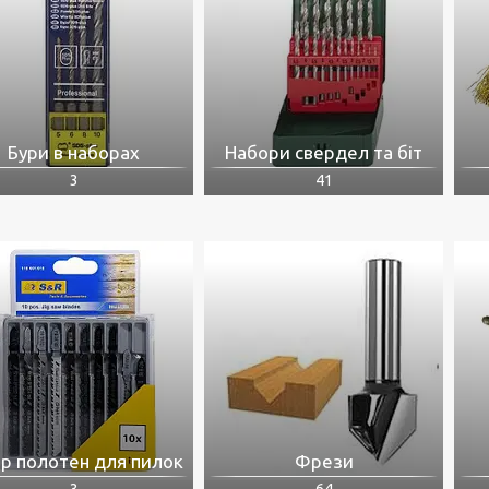
Бури в наборах
Набори свердел та біт
3
41
ір полотен для пилок
Фрези
3
64