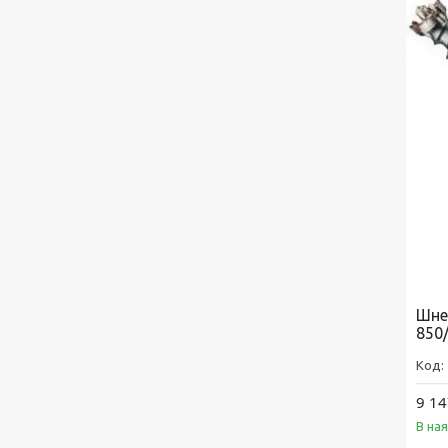
Шне
850
9 14
В на