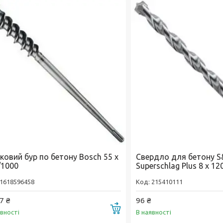
ковий бур по бетону Bosch 55 х
Свердло для бетону S
/1000
Superschlag Plus 8 х 12
1618596458
215410111
7 ₴
96 ₴
Купити
явності
В наявності