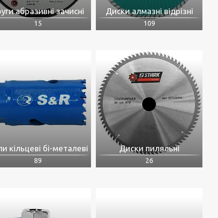
уги абразивні зачисні
Диски алмазні відрізні
15
109
и кільцеві бі-металеві
Диски пиляльні
89
26