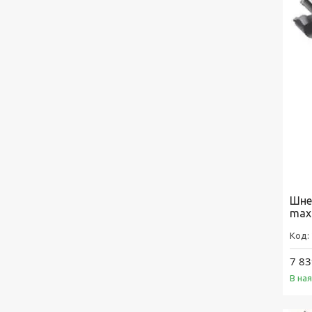
Шне
max 
7 83
В на