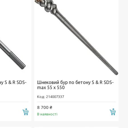
у S & R SDS-
Шнековий бур по бетону S & R SDS-
max 55 х 550
214007337
8 700 ₴
Купити
Купи
В наявності