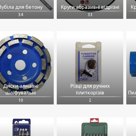
Зубіла для бетону
Круги абразивні відрізні
Кр
34
33
Диски алмазні
Різці для ручних
шліфувальні
плиткорізів
Пил
10
2