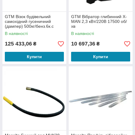
GTM Візок будівельний
GTM Вібратор глибинний X-
самохідний гусеничний
MAN 2,3 кВт/220В 17500 об/
(дампер) 500кг/бенз.6к.с
хв
В наявності
В наявності
125 433,06
10 697,36
₴
₴
Купити
Купити