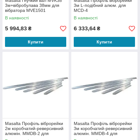
Masalta Гнучкий вал MVK38
Masalta Профіль віброрейки
3м+вібробулава 38мм для
3м L-подібний алюм. для
вібратора MVE1501
MCD-4
В наявності
В наявності
5 994,83
6 333,64
₴
₴
Купити
Купити
Masalta Профіль віброрейки
Masalta Профіль віброрейки
2м коробчатий-реверсивний
3м коробчатий-реверсивний
алюмін. MMDB-2 для
алюмін. MMDB-4 для
приводу MMD-4
приводу MMD-4