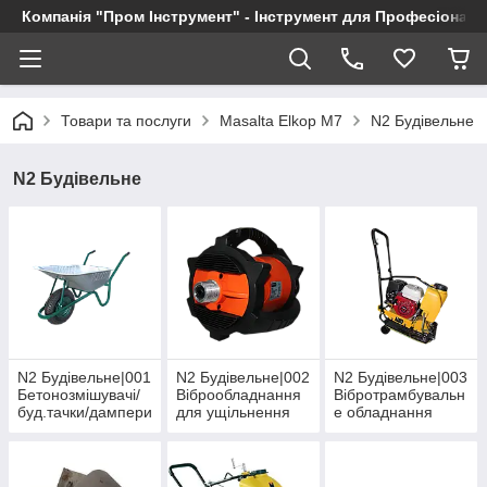
Компанія "Пром Інструмент" - Інструмент для Професіоналі
Товари та послуги
Masalta Elkop M7
N2 Будівельне
N2 Будівельне
N2 Будівельне|001
N2 Будівельне|002
N2 Будівельне|003
Бетонозмішувачі/
Віброобладнання
Вібротрамбувальн
буд.тачки/дампери
для ущільнення
е обладнання
бетону