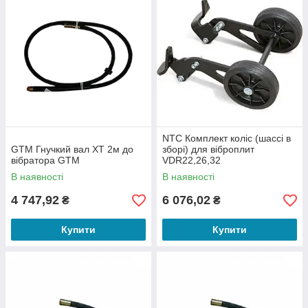
NTC Комплект коліс (шассі в
GTM Гнучкий вал XT 2м до
зборі) для віброплит
вібратора GTM
VDR22,26,32
В наявності
В наявності
4 747,92
6 076,02
₴
₴
Купити
Купити