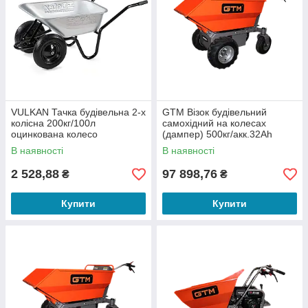
VULKAN Тачка будівельна 2-х
GTM Візок будівельний
колісна 200кг/100л
самохідний на колесах
оцинкована колесо
(дампер) 500кг/акк.32Ah
цільнолите (зібрана)
В наявності
В наявності
2 528,88
97 898,76
₴
₴
Купити
Купити