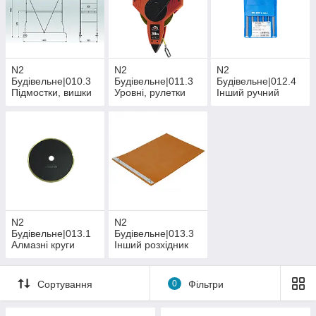
N2
N2
N2
Будівельне|010.3
Будівельне|011.3
Будівельне|012.4
Підмостки, вишки
Уровні, рулетки
Інший ручний
тура
інвентар
N2
N2
Будівельне|013.1
Будівельне|013.3
Алмазні круги
Інший розхідник
Сортування
0
Фільтри