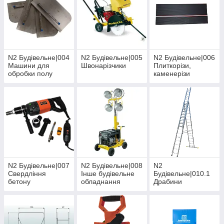
N2 Будівельне|004
N2 Будівельне|005
N2 Будівельне|006
Машини для
Швонарізчики
Плиткорізи,
обробки полу
каменерізи
N2 Будівельне|007
N2 Будівельне|008
N2
Свердління
Інше будівельне
Будівельне|010.1
бетону
обладнання
Драбини