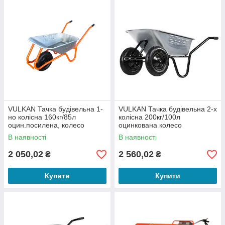
VULKAN Тачка будівельна 1-
VULKAN Тачка будівельна 2-х
но колісна 160кг/85л
колісна 200кг/100л
оцин.посилена, колесо
оцинкована колесо
пневматичне (зібрана)
пневматичне (зібрана)
В наявності
В наявності
2 050,02
2 560,02
₴
₴
Купити
Купити