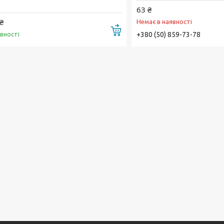
63 ₴
₴
Немає в наявності
Купити
явності
+380 (50) 859-73-78