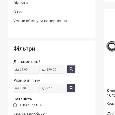
Відгуки
О нас
Умови обміну та повернення
Фільтри
Діапазон цін, ₴
Розмір min, мм
Клю
104
Наявність
В наявності
4
290 
Країна виробник