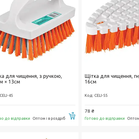
ка для чищення, з ручкою,
Щітка для чищення, гн
см × 13см
16см
CELI-45
CELI-55
78 ₴
Купити
во до відправки
Готово до відправки
Оптом і в роздріб
Оптом 