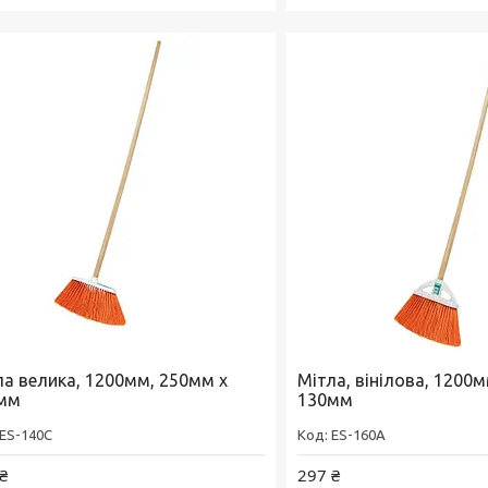
ла велика, 1200мм, 250мм х
Мітла, вінілова, 1200
мм
130мм
ES-140C
ES-160A
₴
297 ₴