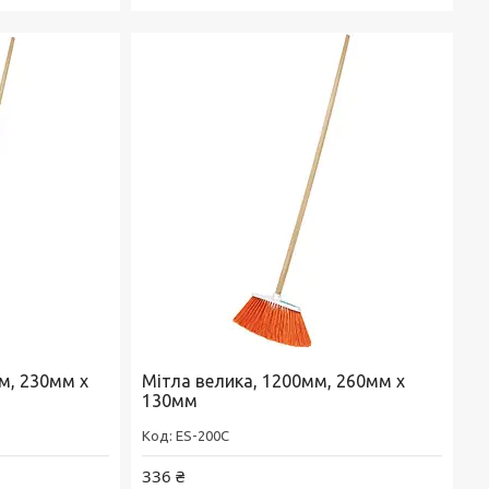
мм, 230мм х
Мітла велика, 1200мм, 260мм х
130мм
ES-200C
336 ₴