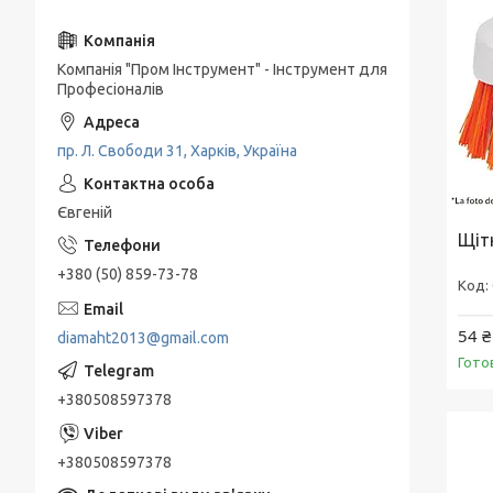
Компанія "Пром Інструмент" - Інструмент для
Професіоналів
пр. Л. Свободи 31, Харків, Україна
Євгеній
Щіт
+380 (50) 859-73-78
54 ₴
diamaht2013@gmail.com
Гото
+380508597378
+380508597378