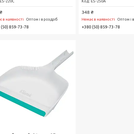
ES-220C
ES-250A
₴
348 ₴
є в наявності
Немає в наявності
Оптом і в роздріб
Оптом і 
 (50) 859-73-78
+380 (50) 859-73-78