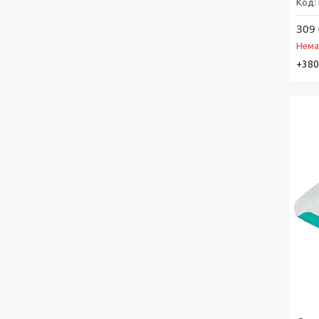
309 
Нема
+380