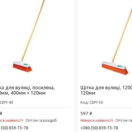
ка для вулиці, посилена,
Щітка для вулиці, 120
0мм, 400мм × 120мм
120мм
CEPI-40
CEPI-50
₴
597 ₴
є в наявності
Немає в наявності
Оптом і в роздріб
Оптом і 
 (50) 859-73-78
+380 (50) 859-73-78