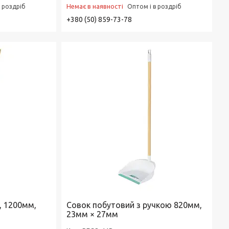
Немає в наявності
в роздріб
Оптом і в роздріб
+380 (50) 859-73-78
, 1200мм,
Совок побутовий з ручкою 820мм,
23мм × 27мм