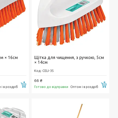
см × 16см
Щітка для чищення, з ручкою, 5см
× 14см
CELI-35
66 ₴
Купити
Купи
Готово до відправки
і в роздріб
Оптом і в роздріб