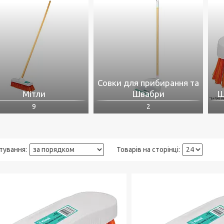
Совки для прибирання та
Мітли
Швабри
Щ
9
2