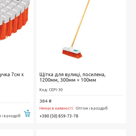
учка 7см x
Щітка для вулиці, посилена,
1200мм, 300мм × 100мм
CEPI-30
384 ₴
Немає в наявності
Оптом і в роздріб
Купити
+380 (50) 859-73-78
і в роздріб