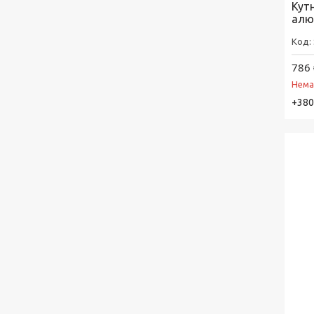
Кут
алю
786 
Нема
+380