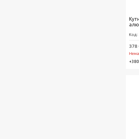
Кут
алю
378 
Нема
+380