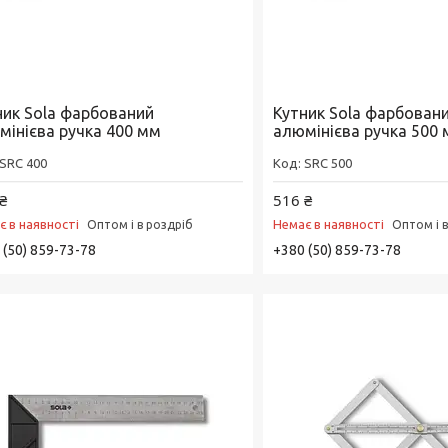
ник Sola фарбований
Кутник Sola фарбован
мінієва ручка 400 мм
алюмінієва ручка 500
SRC 400
SRC 500
₴
516 ₴
є в наявності
Немає в наявності
Оптом і в роздріб
Оптом і 
 (50) 859-73-78
+380 (50) 859-73-78