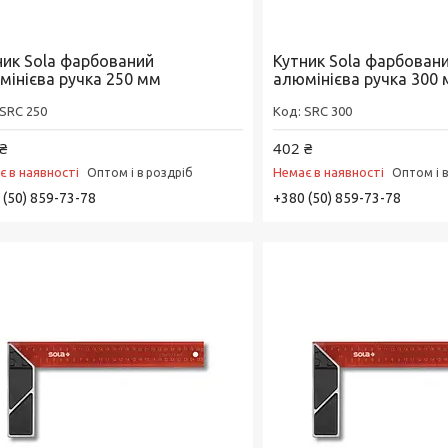
ник Sola фарбований
Кутник Sola фарбован
мінієва ручка 250 мм
алюмінієва ручка 300
SRC 250
SRC 300
₴
402 ₴
є в наявності
Немає в наявності
Оптом і в роздріб
Оптом і 
 (50) 859-73-78
+380 (50) 859-73-78