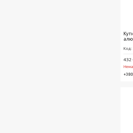
Кут
алю
432 
Нема
+380