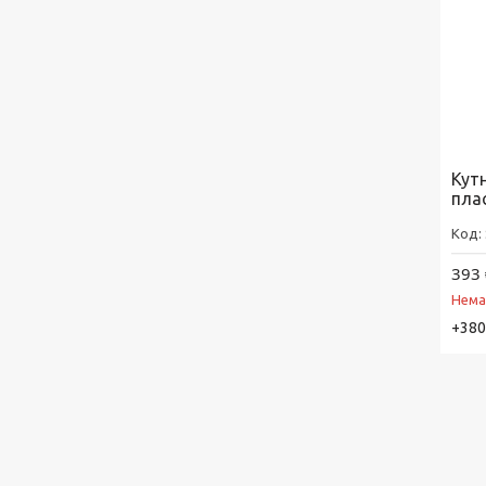
Кут
пла
393 
Нема
+380