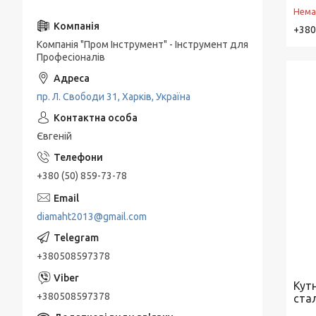
Нема
+380
Компанія "Пром Інструмент" - Інструмент для
Професіоналів
пр. Л. Свободи 31, Харків, Україна
Євгеній
+380 (50) 859-73-78
diamaht2013@gmail.com
+380508597378
Кут
+380508597378
ста