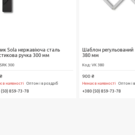
ник Sola нержавіюча сталь
Шаблон регульований S
стикова ручка 300 мм
380 мм
SRK 300
VK 380
₴
900 ₴
є в наявності
Немає в наявності
Оптом і в роздріб
Оптом і 
 (50) 859-73-78
+380 (50) 859-73-78