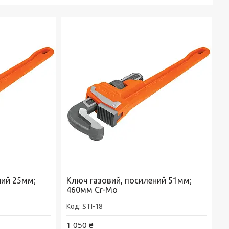
ний 25мм;
Ключ газовий, посилений 51мм;
460мм Cr-Mo
STI-18
1 050 ₴