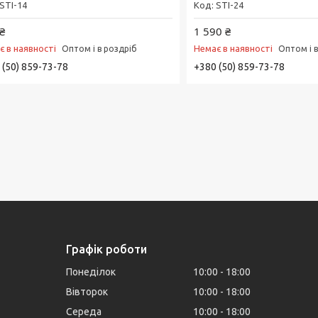
STI-14
STI-24
₴
1 590 ₴
є в наявності
Немає в наявності
Оптом і в роздріб
Оптом і 
 (50) 859-73-78
+380 (50) 859-73-78
Графік роботи
Понеділок
10:00
18:00
Вівторок
10:00
18:00
Середа
10:00
18:00