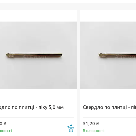
дло по плитці - піку 5,0 мм
Свердло по плитці - пі
0 ₴
31,20 ₴
Купити
явності
В наявності