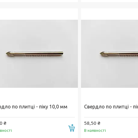
дло по плитці - піку 10,0 мм
Свердло по плитці - пі
0 ₴
58,50 ₴
Купити
явності
В наявності