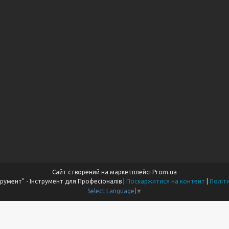
Сайт створений на маркетплейсі
Prom.ua
Компанія "Пром Інструмент" - Інструмент для Професіоналів |
Поскаржитися на контент
|
Політ
Select Language
▼