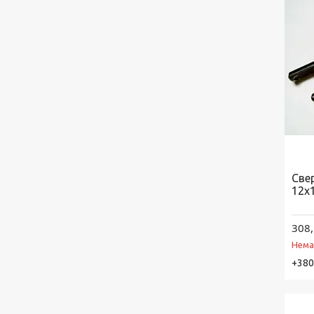
Све
12х
308,
Нема
+380