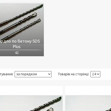
ердло по бетону SDS
Plus
42