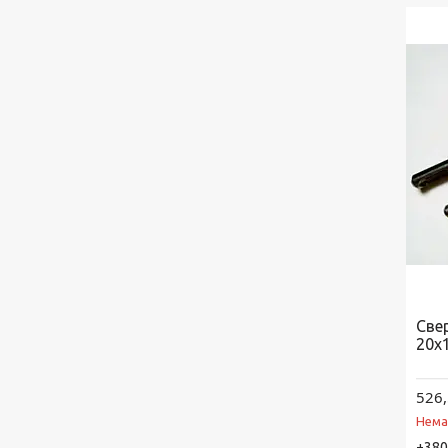
Све
20х
526,
Нема
+380