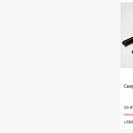
Све
39 ₴
Нема
+380