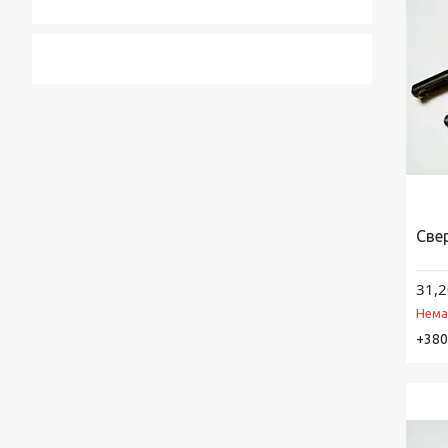
Све
31,2
Нема
+380