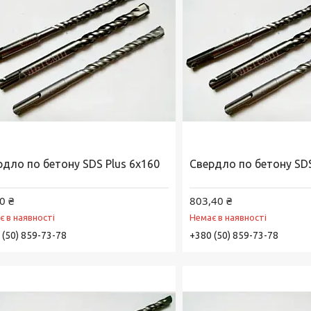
рдло по бетону SDS Plus 6х160
Свердло по бетону SDS
0 ₴
803,40 ₴
є в наявності
Немає в наявності
 (50) 859-73-78
+380 (50) 859-73-78