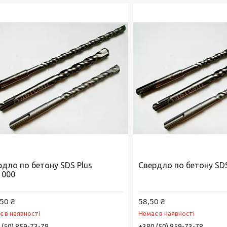
рдло по бетону SDS Plus
Свердло по бетону SDS
1000
50 ₴
58,50 ₴
є в наявності
Немає в наявності
 (50) 859-73-78
+380 (50) 859-73-78